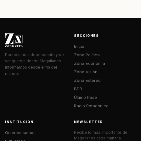
SECCIONES
Inicio
Zona Política
Periodismo independiente y de
vanguardia desde Magallanes.
Zona Economía
Informamos desde el fin del
Zona Visión
mundo.
Zona Estéreo
BDR
Último Pase
Radio Patagónica
INSTITUCIÓN
NEWSLETTER
Quiénes somos
Recibe lo más importante de
Magallanes cada mañana.
Publicidad