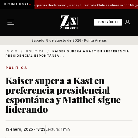
ÚLTIMA HORA
ca: trámite requerirá declaración jurada
El resto de Chile se alineará con Magallanes: 
SUSCRÍBETE
Sábado, 8 de agosto de 2026 · Punta Arenas
INICIO
/
POLÍTICA
/
KAISER SUPERA A KAST EN PREFERENCIA
PRESIDENCIAL ESPONTÁNEA ...
POLÍTICA
Kaiser supera a Kast en
preferencia presidencial
espontánea y Matthei sigue
liderando
13 enero, 2025 · 18:23
Lectura:
1 min