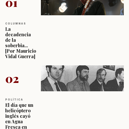
01
COLUMNAS
La
decadencia
de la
soberbia...
[Por Mauricio
Vidal Guerra]
02
POLÍTICA
El día que un
helicóptero
inglés cayó
en Agua
Fresca en