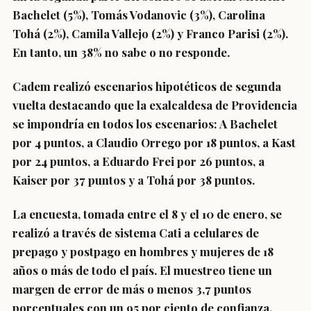
Bachelet
(5%),
Tomás Vodanovic
(3%),
Carolina
Tohá
(2%),
Camila Vallejo
(2%) y
Franco Parisi
(2%).
En tanto, un 38% no sabe o no responde.
Cadem realizó
escenarios hipotéticos de segunda
vuelta destacando que la exalcaldesa de Providencia
se impondría en todos los escenarios
: A Bachelet
por 4 puntos, a Claudio Orrego por 18 puntos, a Kast
por 24 puntos, a Eduardo Frei por 26 puntos, a
Kaiser por 37 puntos y a Tohá por 38 puntos.
La encuesta, tomada entre el 8 y el 10 de enero, se
realizó a través de sistema Cati a celulares de
prepago y postpago en hombres y mujeres de 18
años o más de todo el país. El muestreo tiene un
margen de error de más o menos 3,7 puntos
porcentuales con un 95 por ciento de confianza.