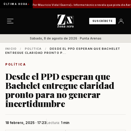
ÚLTIMA HORA
idad histórica [Por Mauricio Vidal Guerra]
Informe técnico revela que pista de Aeródromo 
SUSCRÍBETE
Sábado, 8 de agosto de 2026 · Punta Arenas
INICIO
/
POLÍTICA
/
DESDE EL PPD ESPERAN QUE BACHELET
ENTREGUE CLARIDAD PRONTO P...
POLÍTICA
Desde el PPD esperan que
Bachelet entregue claridad
pronto para no generar
incertidumbre
18 febrero, 2025 · 17:23
Lectura:
1 min