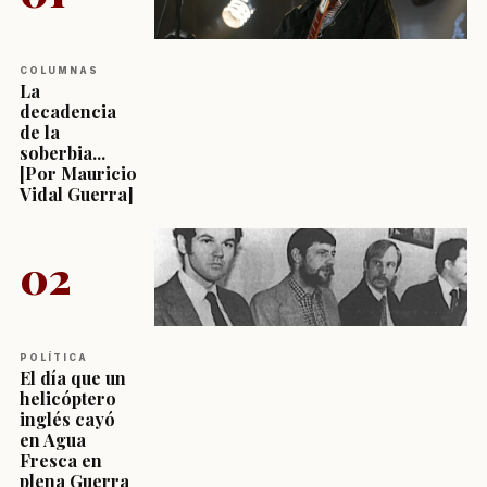
COLUMNAS
La
decadencia
de la
soberbia...
[Por Mauricio
Vidal Guerra]
02
POLÍTICA
El día que un
helicóptero
inglés cayó
en Agua
Fresca en
plena Guerra