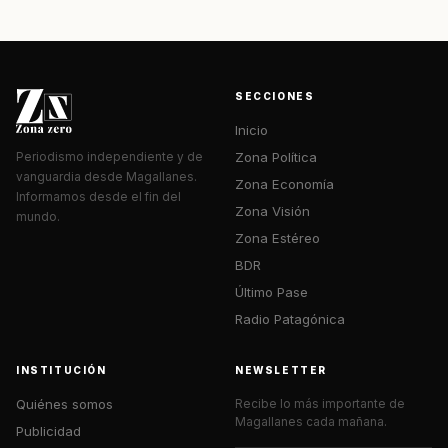
SECCIONES
Inicio
Zona Política
Periodismo independiente y de
vanguardia desde Magallanes.
Zona Economía
Informamos desde el fin del
Zona Visión
mundo.
Zona Estéreo
BDR
Último Pase
Radio Patagónica
INSTITUCIÓN
NEWSLETTER
Quiénes somos
Recibe lo más importante de
Magallanes cada mañana.
Publicidad