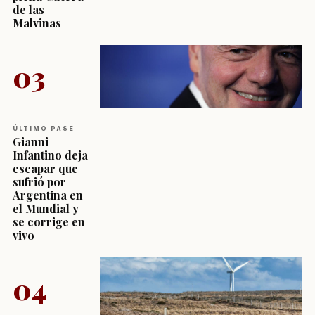
de las
Malvinas
03
ÚLTIMO PASE
Gianni
Infantino deja
escapar que
sufrió por
Argentina en
el Mundial y
se corrige en
vivo
04