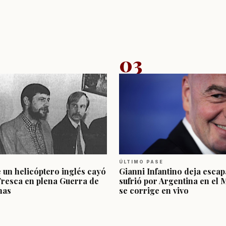
03
ÚLTIMO PASE
e un helicóptero inglés cayó
Gianni Infantino deja escap
Fresca en plena Guerra de
sufrió por Argentina en el 
nas
se corrige en vivo