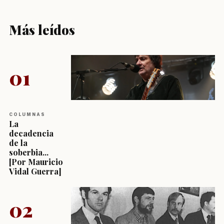
Más leídos
01
COLUMNAS
La
decadencia
de la
soberbia...
[Por Mauricio
Vidal Guerra]
02