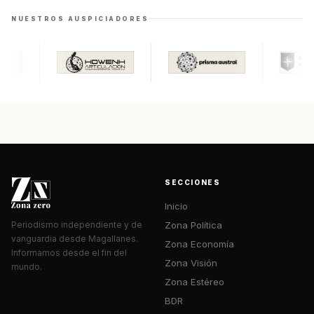
NUESTROS AUSPICIADORES
SECCIONES
Inicio
Zona Política
Periodismo independiente y de
vanguardia desde Magallanes.
Zona Economía
Informamos desde el fin del
Zona Visión
mundo.
Zona Estéreo
BDR