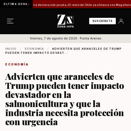
ÚLTIMA HORA
trámite requerirá declaración jurada
El resto de Chile se alineará con Magallanes: confi
SUSCRÍBETE
Viernes, 7 de agosto de 2026 · Punta Arenas
INICIO
/
ECONOMÍA
/
ADVIERTEN QUE ARANCELES DE TRUMP
PUEDEN TENER IMPACTO DEVAST...
ECONOMÍA
Advierten que aranceles de
Trump pueden tener impacto
devastador en la
salmonicultura y que la
industria necesita protección
con urgencia