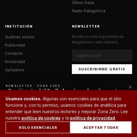
Último Pase
Radio Patagónica
INSTITUCIÓN
NEWSLETTER
Quiénes somos
Recibe lo más importante de
Magallanes cada mañana.
Publicidad
Contacto
Privacidad
Apóyanos
SUSCRIBIRME GRATIS
×
NEWSLETTER · ZONA ZERO
¿Te está gustando? Recibe lo mejor cada mañana en tu
correo.
© 2026 Zona Zero Media. Todos los derechos reservados.
Usamos cookies.
Algunas son esenciales para que el sitio
¿Un café?
funcione y, con tu permiso, usamos cookies de analítica para
SUSCRIBIRME
entender qué leen nuestros lectores y mejorar Zona Zero. Lee
nuestra
política de cookies
y la
política de privacidad
.
SOLO ESENCIALES
ACEPTAR TODAS
INICIO
SECCIONES
BUSCAR
CUENTA