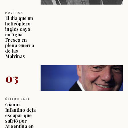
POLÍTICA
El día que un
helicóptero
inglés cayó
en Agua
Fresca en
plena Guerra
de las
Malvinas
03
ÚLTIMO PASE
Gianni
Infantino deja
escapar que
sufrió por
Argentina en