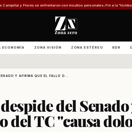
se enfrentaron con insultos personales
Fin a la "tómbola" y retorno del m
A ECONOMÍA
ZONA VISIÓN
ZONA ESTÉREO
BDR
SENADO Y AFIRMA QUE EL FALLO D...
 despide del Senado 
lo del TC "causa dol