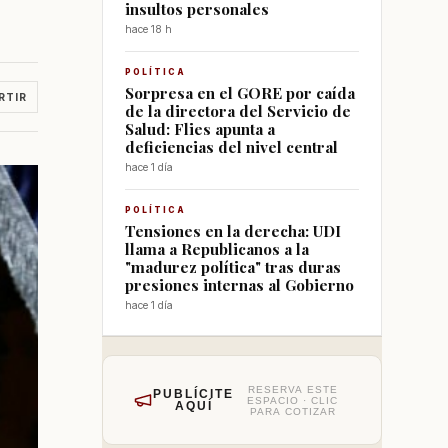
insultos personales
hace 18 h
POLÍTICA
Sorpresa en el GORE por caída
RTIR
de la directora del Servicio de
Salud: Flies apunta a
deficiencias del nivel central
hace 1 día
POLÍTICA
Tensiones en la derecha: UDI
llama a Republicanos a la
"madurez política" tras duras
presiones internas al Gobierno
hace 1 día
RESERVA ESTE
PUBLÍCITE
ESPACIO · CLIC
AQUÍ
PARA COTIZAR