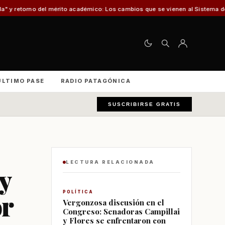
érito académico: Los cambios que se vienen al Sistema de Admisión Escolar 
ÚLTIMO PASE
RADIO PATAGÓNICA
SUSCRIBIRSE GRATIS
LECTURA RELACIONADA
y
or
POLÍTICA
Vergonzosa discusión en el
Congreso: Senadoras Campillai
y Flores se enfrentaron con