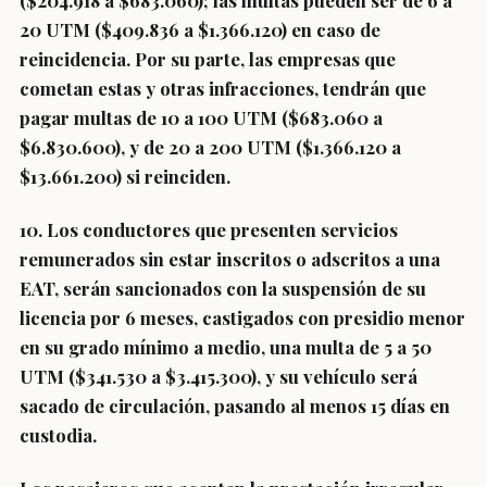
($204.918 a $683.060); las multas pueden ser de 6 a
20 UTM ($409.836 a $1.366.120) en caso de
reincidencia. Por su parte,
las empresas que
cometan estas y otras infracciones, tendrán que
pagar multas de 10 a 100 UTM ($683.060 a
$6.830.600)
, y de 20 a 200 UTM ($1.366.120 a
$13.661.200) si reinciden.
10. Los conductores que presenten servicios
remunerados sin estar inscritos o adscritos a una
EAT, serán sancionados con la
suspensión de su
licencia por 6 meses, castigados con presidio menor
en su grado mínimo a medio, una multa de 5 a 50
UTM ($341.530 a $3.415.300), y su vehículo será
sacado de circulación,
pasando al menos 15 días en
custodia.