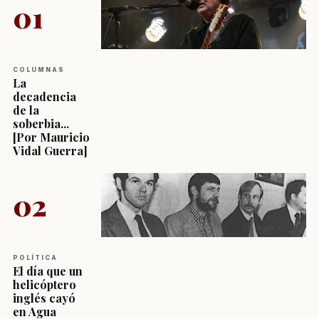
01
COLUMNAS
La
decadencia
de la
soberbia...
[Por Mauricio
Vidal Guerra]
02
POLÍTICA
El día que un
helicóptero
inglés cayó
en Agua