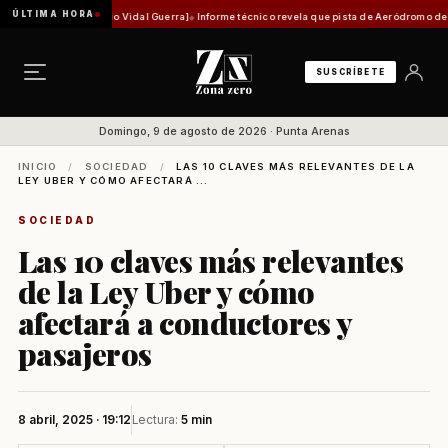
ÚLTIMA HORA
Por Mauricio Vidal Guerra]
Informe técnico revela que pista de Aeródromo de Natales est
SUSCRÍBETE
Domingo, 9 de agosto de 2026 · Punta Arenas
INICIO
/
SOCIEDAD
/
LAS 10 CLAVES MÁS RELEVANTES DE LA
LEY UBER Y CÓMO AFECTARÁ ...
SOCIEDAD
Las 10 claves más relevantes
de la Ley Uber y cómo
afectará a conductores y
pasajeros
8 abril, 2025 · 19:12
Lectura:
5 min