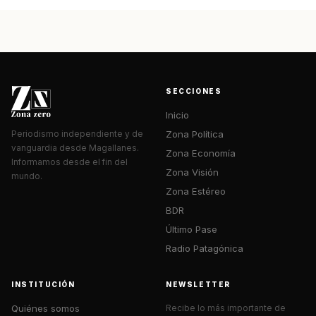
SECCIONES
Inicio
Zona Política
Periodismo independiente y de
vanguardia desde Magallanes.
Zona Economía
Informamos desde el fin del
Zona Visión
mundo.
Zona Estéreo
BDR
Último Pase
Radio Patagónica
INSTITUCIÓN
NEWSLETTER
Quiénes somos
Recibe lo más importante de