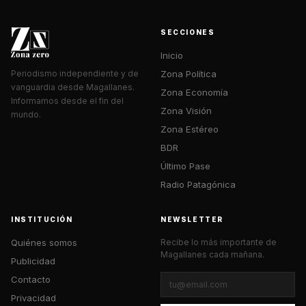
SECCIONES
Inicio
Zona Política
Periodismo independiente y de
vanguardia desde Magallanes.
Zona Economía
Informamos desde el fin del
Zona Visión
mundo.
Zona Estéreo
BDR
Último Pase
Radio Patagónica
INSTITUCIÓN
NEWSLETTER
Quiénes somos
Recibe lo más importante de
Magallanes cada mañana.
Publicidad
Contacto
Privacidad