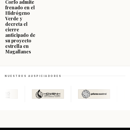
Corfo admite
frenado en el
Hidrógeno
Verde y
decreta el
cierre
anticipado de
su proyecto
estrella en
Magallanes
NUESTROS AUSPICIADORES