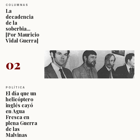
COLUMNAS
La
decadencia
de la
soberbia...
[Por Mauricio
Vidal Guerra]
02
POLÍTICA
El día que un
helicóptero
inglés cayó
en Agua
Fresca en
plena Guerra
de las
Malvinas