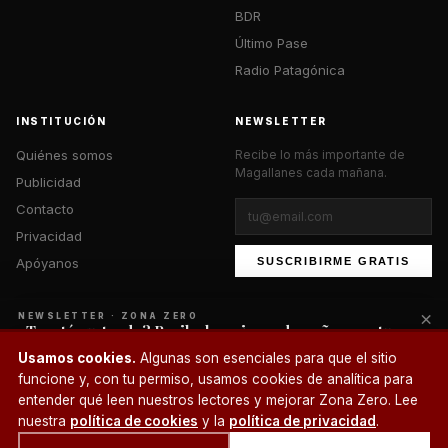
BDR
Último Pase
Radio Patagónica
INSTITUCIÓN
NEWSLETTER
Quiénes somos
Recibe lo más importante de
Magallanes cada mañana.
Publicidad
Contacto
Privacidad
Apóyanos
SUSCRIBIRME GRATIS
×
NEWSLETTER · ZONA ZERO
¿Te está gustando? Recibe lo mejor cada mañana en tu
correo.
© 2026 Zona Zero Media. Todos los derechos reservados.
Usamos cookies.
Algunas son esenciales para que el sitio
¿Un café?
funcione y, con tu permiso, usamos cookies de analítica para
SUSCRIBIRME
entender qué leen nuestros lectores y mejorar Zona Zero. Lee
nuestra
política de cookies
y la
política de privacidad
.