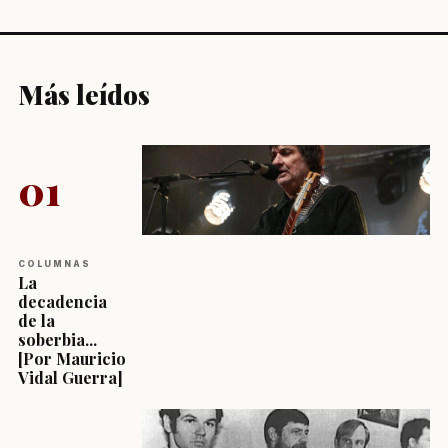
Más leídos
01
COLUMNAS
La
decadencia
de la
soberbia...
[Por Mauricio
Vidal Guerra]