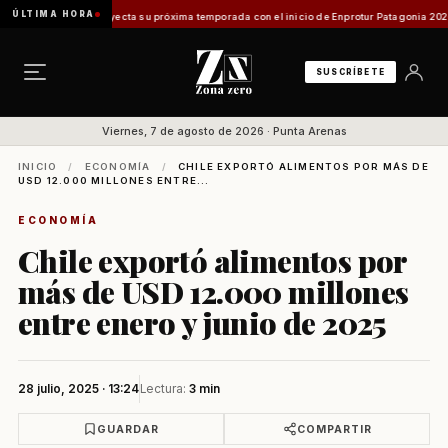
ÚLTIMA HORA
gallanes proyecta su próxima temporada con el inicio de Enprotur Patagonia 2026
Aeród
SUSCRÍBETE
Viernes, 7 de agosto de 2026 · Punta Arenas
INICIO
/
ECONOMÍA
/
CHILE EXPORTÓ ALIMENTOS POR MÁS DE
USD 12.000 MILLONES ENTRE...
ECONOMÍA
Chile exportó alimentos por
más de USD 12.000 millones
entre enero y junio de 2025
28 julio, 2025 · 13:24
Lectura:
3 min
GUARDAR
COMPARTIR