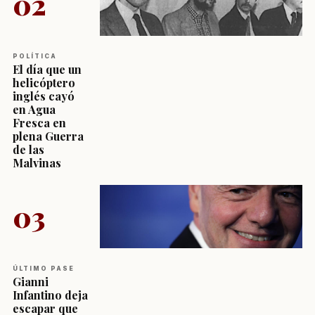
02
POLÍTICA
El día que un
helicóptero
inglés cayó
en Agua
Fresca en
plena Guerra
de las
Malvinas
03
ÚLTIMO PASE
Gianni
Infantino deja
escapar que