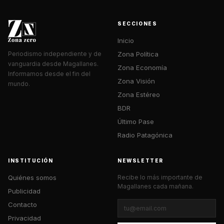
SECCIONES
Inicio
Zona Política
Periodismo independiente y de
vanguardia desde Magallanes.
Zona Economía
Informamos desde el fin del
Zona Visión
mundo.
Zona Estéreo
BDR
Último Pase
Radio Patagónica
INSTITUCIÓN
NEWSLETTER
Quiénes somos
Recibe lo más importante de
Magallanes cada mañana.
Publicidad
Contacto
Privacidad