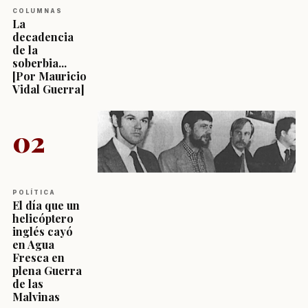
COLUMNAS
La
decadencia
de la
soberbia...
[Por Mauricio
Vidal Guerra]
02
POLÍTICA
El día que un
helicóptero
inglés cayó
en Agua
Fresca en
plena Guerra
de las
Malvinas