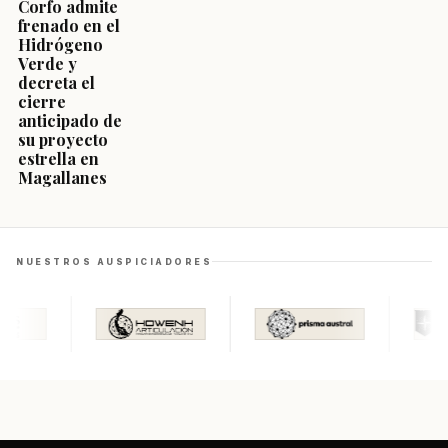
Corfo admite
frenado en el
Hidrógeno
Verde y
decreta el
cierre
anticipado de
su proyecto
estrella en
Magallanes
NUESTROS AUSPICIADORES