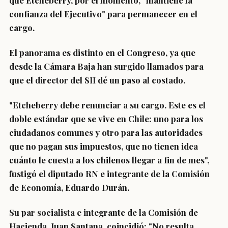
que
Etcheberry, por el momento, "mantiene la
confianza del Ejecutivo" para permanecer en el
cargo.
El panorama es distinto en el Congreso,
ya que
desde la Cámara Baja han surgido llamados para
que
el director del SII dé un paso al costado.
"Etcheberry debe renunciar a su cargo.
Este es el
doble estándar que se vive en Chile:
uno para los
ciudadanos comunes y otro para las autoridades
que no pagan sus impuestos, que no tienen idea
cuánto le cuesta a los chilenos llegar a fin de mes",
fustigó el
diputado RN
e integrante de la Comisión
de Economía,
Eduardo Durán.
Su par
socialista
e integrante de la Comisión de
Hacienda,
Juan Santana,
coincidió: "No resulta