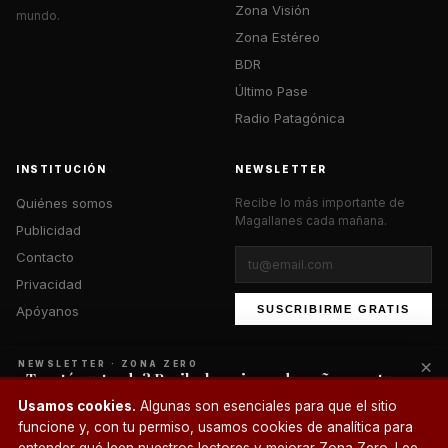
Zona Visión
mundo.
Zona Estéreo
BDR
Último Pase
Radio Patagónica
INSTITUCIÓN
NEWSLETTER
Quiénes somos
Recibe lo más importante de
Magallanes cada mañana.
Publicidad
Contacto
Privacidad
Apóyanos
SUSCRIBIRME GRATIS
×
NEWSLETTER · ZONA ZERO
¿Te está gustando? Recibe lo mejor cada mañana en tu
correo.
© 2026 Zona Zero Media. Todos los derechos reservados.
Usamos cookies.
Algunas son esenciales para que el sitio
¿Un café?
funcione y, con tu permiso, usamos cookies de analítica para
SUSCRIBIRME