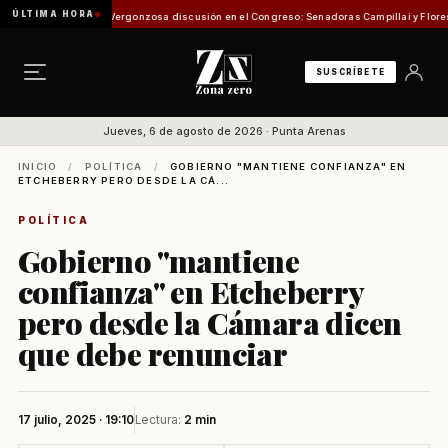
ÚLTIMA HORA
ón de Pesca
Vergonzosa discusión en el Congreso: Senadoras Campillai y Flores se enfr
SUSCRÍBETE
Jueves, 6 de agosto de 2026 · Punta Arenas
INICIO
/
POLÍTICA
/
GOBIERNO "MANTIENE CONFIANZA" EN
ETCHEBERRY PERO DESDE LA CÁ...
POLÍTICA
Gobierno "mantiene
confianza" en Etcheberry
pero desde la Cámara dicen
que debe renunciar
17 julio, 2025 · 19:10
Lectura:
2 min