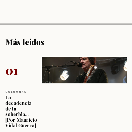
Más leídos
01
COLUMNAS
La
decadencia
de la
soberbia...
[Por Mauricio
Vidal Guerra]