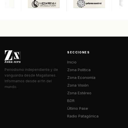
SECCIONES
Inicio
Zona Política
Periodismo independiente y de
vanguardia desde Magallanes.
Zona Economía
Informamos desde el fin del
Zona Visión
mundo.
Zona Estéreo
BDR
Último Pase
Radio Patagónica