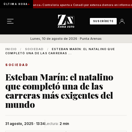
ÚLTIMA HORA
ación de Zona Franca
Contraloría apunta a Conadi por extensa demora en informe costero 
SUSCRÍBETE
Lunes, 10 de agosto de 2026 · Punta Arenas
INICIO
/
SOCIEDAD
/
ESTEBAN MARÍN: EL NATALINO QUE
COMPLETÓ UNA DE LAS CARRERAS ...
SOCIEDAD
Esteban Marín: el natalino
que completó una de las
carreras más exigentes del
mundo
31 agosto, 2025 · 13:34
Lectura:
2 min