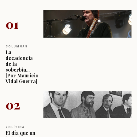
01
COLUMNAS
La
decadencia
de la
soberbia...
[Por Mauricio
Vidal Guerra]
02
POLÍTICA
El día que un