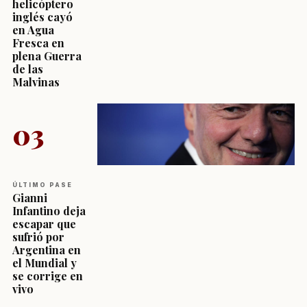
helicóptero
inglés cayó
en Agua
Fresca en
plena Guerra
de las
Malvinas
03
ÚLTIMO PASE
Gianni
Infantino deja
escapar que
sufrió por
Argentina en
el Mundial y
se corrige en
vivo