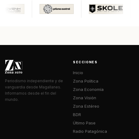
SECCIONES
Inicio
Zona Política
Periodismo independiente y de
vanguardia desde Magallanes.
Zona Economía
Informamos desde el fin del
Zona Visión
mundo.
Zona Estéreo
BDR
Último Pase
Radio Patagónica