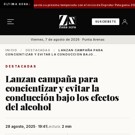
ÚLTIMA HORA
Magallanes proyecta su próxima temporada con el inicio de Enprotur Patagonia 2026
Aer
SUSCRÍBETE
Viernes, 7 de agosto de 2026 · Punta Arenas
INICIO
/
DESTACADAS
/
LANZAN CAMPAÑA PARA
CONCIENTIZAR Y EVITAR LA CONDUCCIÓN BAJO...
DESTACADAS
Lanzan campaña para
concientizar y evitar la
conducción bajo los efectos
del alcohol
28 agosto, 2025 · 19:41
Lectura:
2 min