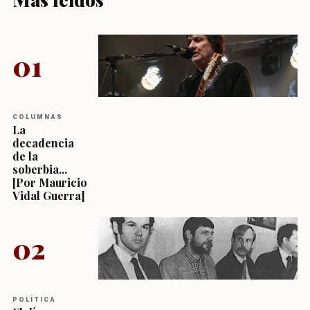
01
COLUMNAS
La
decadencia
de la
soberbia...
[Por Mauricio
Vidal Guerra]
02
POLÍTICA