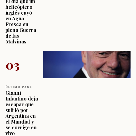
El día que un
helicóptero
inglés cayó
en Agua
Fresca en
plena Guerra
de las
Malvinas
03
ÚLTIMO PASE
Gianni
Infantino deja
escapar que
sufrió por
Argentina en
el Mundial y
se corrige en
vivo