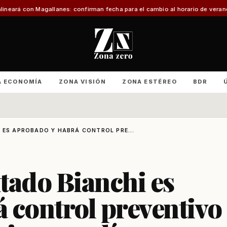
es: confirman fecha para el cambio al horario de verano
Con foco en infraes
A ECONOMÍA
ZONA VISIÓN
ZONA ESTÉREO
BDR
 ES APROBADO Y HABRÁ CONTROL PRE...
tado Bianchi es
 control preventivo