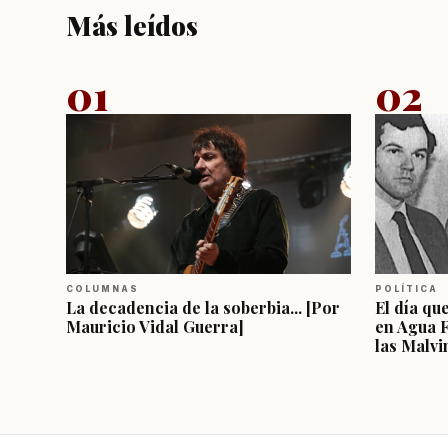
Más leídos
01
02
COLUMNAS
POLÍTICA
La decadencia de la soberbia... [Por
El día qu
Mauricio Vidal Guerra]
en Agua 
las Malvi