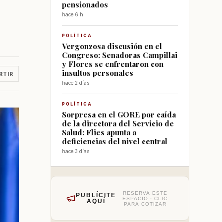
pensionados
hace 6 h
POLÍTICA
Vergonzosa discusión en el
Congreso: Senadoras Campillai
y Flores se enfrentaron con
insultos personales
RTIR
hace 2 días
POLÍTICA
Sorpresa en el GORE por caída
de la directora del Servicio de
Salud: Flies apunta a
deficiencias del nivel central
hace 3 días
RESERVA ESTE
PUBLÍCITE
ESPACIO · CLIC
AQUÍ
PARA COTIZAR