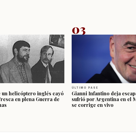
03
ÚLTIMO PASE
e un helicóptero inglés cayó
Gianni Infantino deja escap
Fresca en plena Guerra de
sufrió por Argentina en el 
nas
se corrige en vivo