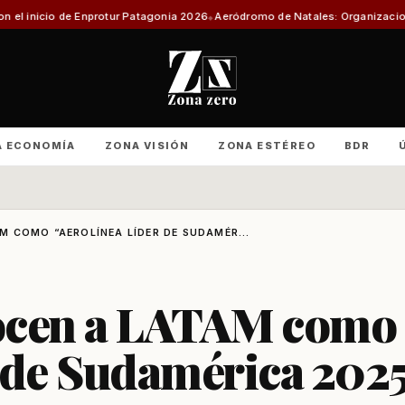
protur Patagonia 2026
Aeródromo de Natales: Organizaciones productivas 
A ECONOMÍA
ZONA VISIÓN
ZONA ESTÉREO
BDR
 COMO “AEROLÍNEA LÍDER DE SUDAMÉR...
nocen a LATAM como
 de Sudamérica 202