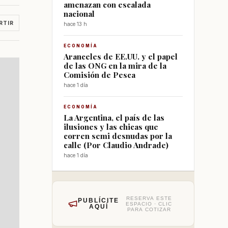
amenazan con escalada
nacional
RTIR
hace 13 h
ECONOMÍA
Aranceles de EE.UU. y el papel
de las ONG en la mira de la
Comisión de Pesca
hace 1 día
ECONOMÍA
La Argentina, el país de las
ilusiones y las chicas que
corren semi desnudas por la
calle (Por Claudio Andrade)
hace 1 día
RESERVA ESTE
PUBLÍCITE
ESPACIO · CLIC
AQUÍ
PARA COTIZAR