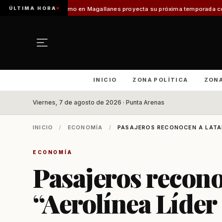
ÚLTIMA HORA
Turismo en Magallanes proyecta su próxima temporada con el inicio de En
INICIO
ZONA POLÍTICA
ZON
Viernes, 7 de agosto de 2026 · Punta Arenas
INICIO
/
ECONOMÍA
/
PASAJEROS RECONOCEN A LATAM
ECONOMÍA
Pasajeros reco
“Aerolínea Líder