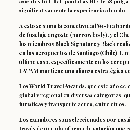
asientos full-flat, pantallas HD de 18 pulg
significativamente la experiencia a bordo.
A esto se suma la conectividad Wi-Fi a bord
de fuselaje angosto (narrow body), y el C
los miembros Black Signature y Black reali
en los aeropuertos de Santiago (Chile), Lima
último caso, específicamente en los aerop
LATAM mantiene una alianza estratégica c
Los World Travel Awards, que este año cele
global y regional en diversas categorías, q
turísticas y transporte aéreo, entre otros.
Los ganadores son seleccionados por pasaje
través de una plataforma de votación que c