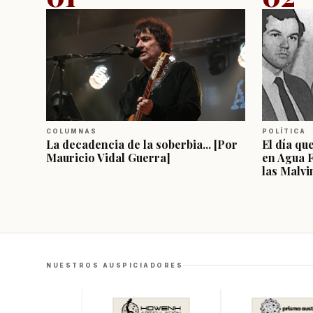
COLUMNAS
POLÍTICA
La decadencia de la soberbia... [Por
El día qu
Mauricio Vidal Guerra]
en Agua 
las Malvi
NUESTROS AUSPICIADORES