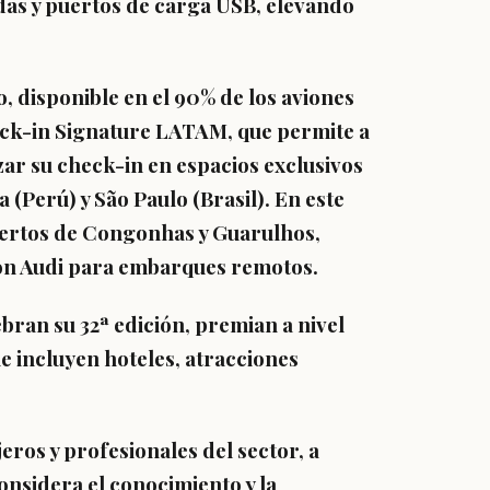
adas y puertos de carga USB, elevando
o, disponible en el 90% de los aviones
heck-in Signature LATAM, que permite a
zar su check-in en espacios exclusivos
 (Perú) y São Paulo (Brasil). En este
uertos de Congonhas y Guarulhos,
on Audi para embarques remotos.
bran su 32ª edición, premian a nivel
ue incluyen hoteles, atracciones
ros y profesionales del sector, a
onsidera el conocimiento y la