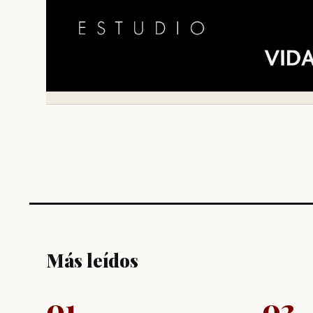
Más leídos
01
02