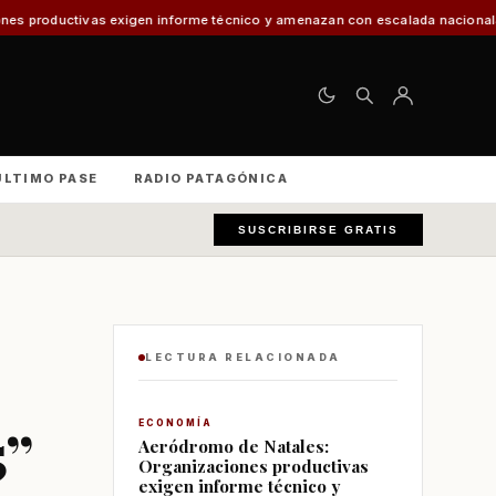
exigen informe técnico y amenazan con escalada nacional
El 30% de los ve
ÚLTIMO PASE
RADIO PATAGÓNICA
SUSCRIBIRSE GRATIS
LECTURA RELACIONADA
5”
ECONOMÍA
Aeródromo de Natales:
Organizaciones productivas
exigen informe técnico y