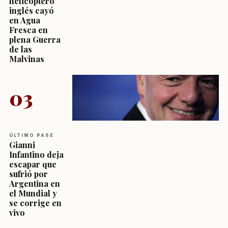
helicóptero
inglés cayó
en Agua
Fresca en
plena Guerra
de las
Malvinas
03
ÚLTIMO PASE
Gianni
Infantino deja
escapar que
sufrió por
Argentina en
el Mundial y
se corrige en
vivo