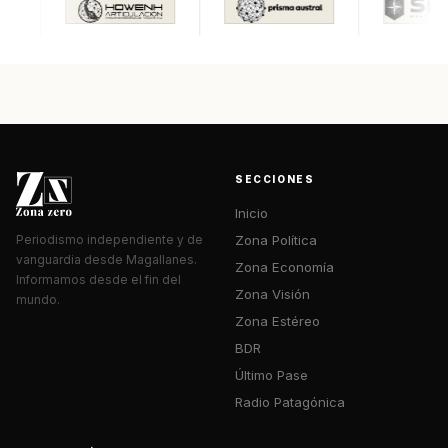
SECCIONES
Inicio
Zona Política
Periodismo independiente y de
vanguardia desde Magallanes.
Zona Economía
Informamos desde el fin del
Zona Visión
mundo.
Zona Estéreo
BDR
Último Pase
Radio Patagónica