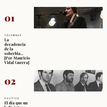
01
COLUMNAS
La
decadencia
de la
soberbia...
[Por Mauricio
Vidal Guerra]
02
POLÍTICA
El día que un