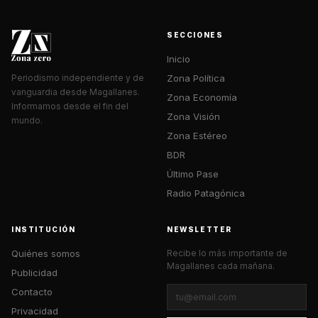
SECCIONES
Inicio
Zona Política
Periodismo independiente y de
vanguardia desde Magallanes.
Zona Economía
Informamos desde el fin del
Zona Visión
mundo.
Zona Estéreo
BDR
Último Pase
Radio Patagónica
INSTITUCIÓN
NEWSLETTER
Quiénes somos
Recibe lo más importante de
Magallanes cada mañana.
Publicidad
Contacto
Privacidad