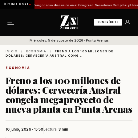
ÚLTIMA HORA
isión de Pesca
Vergonzosa discusión en el Congreso: Senadoras Campillai y Flores se en
SUSCRÍBETE
Miércoles, 5 de agosto de 2026 · Punta Arenas
INICIO
/
ECONOMÍA
/
FRENO A LOS 100 MILLONES DE
DÓLARES: CERVECERÍA AUSTRAL CONG...
ECONOMÍA
Freno a los 100 millones de
dólares: Cervecería Austral
congela megaproyecto de
nueva planta en Punta Arenas
10 junio, 2026 · 15:50
Lectura:
3 min