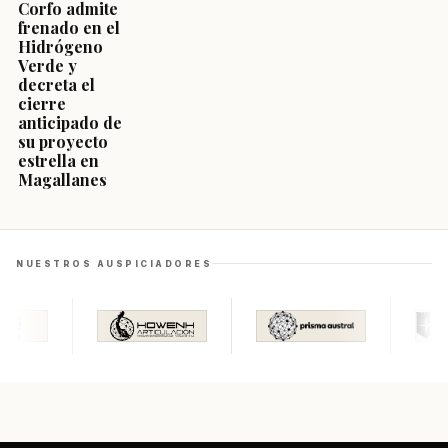
Corfo admite
frenado en el
Hidrógeno
Verde y
decreta el
cierre
anticipado de
su proyecto
estrella en
Magallanes
NUESTROS AUSPICIADORES