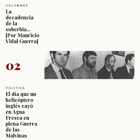
COLUMNAS
La
decadencia
de la
soberbia...
[Por Mauricio
Vidal Guerra]
02
POLÍTICA
El día que un
helicóptero
inglés cayó
en Agua
Fresca en
plena Guerra
de las
Malvinas