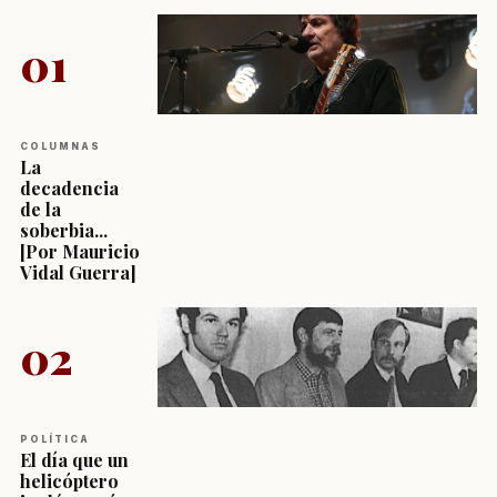
01
COLUMNAS
La
decadencia
de la
soberbia...
[Por Mauricio
Vidal Guerra]
02
POLÍTICA
El día que un
helicóptero