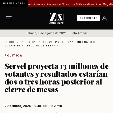
ÚLTIMA HORA
: trámite requerirá declaración jurada
El resto de Chile se alineará con Magallanes: con
SUSCRÍBETE
Sábado, 8 de agosto de 2026 · Punta Arenas
INICIO
/
POLÍTICA
/
SERVEL PROYECTA 13 MILLONES DE
VOTANTES Y RESULTADOS ESTARÍA...
POLÍTICA
Servel proyecta 13 millones de
votantes y resultados estarían
dos o tres horas posterior al
cierre de mesas
29 octubre, 2025 · 19:48
Lectura:
2 min