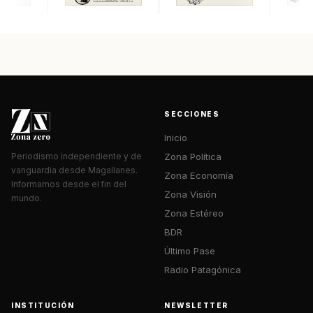
SECCIONES
Inicio
Zona Política
Periodismo independiente y de
vanguardia desde Magallanes.
Zona Economía
Informamos desde el fin del
Zona Visión
mundo.
Zona Estéreo
BDR
Último Pase
Radio Patagónica
INSTITUCIÓN
NEWSLETTER