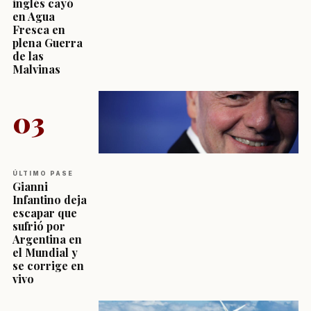
inglés cayó
en Agua
Fresca en
plena Guerra
de las
Malvinas
03
ÚLTIMO PASE
Gianni
Infantino deja
escapar que
sufrió por
Argentina en
el Mundial y
se corrige en
vivo