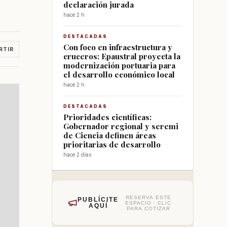
declaración jurada
hace 2 h
DESTACADAS
Con foco en infraestructura y
RTIR
cruceros: Epaustral proyecta la
modernización portuaria para
el desarrollo económico local
hace 2 h
DESTACADAS
Prioridades científicas:
Gobernador regional y seremi
de Ciencia definen áreas
prioritarias de desarrollo
hace 2 días
RESERVA ESTE
PUBLÍCITE
ESPACIO · CLIC
AQUÍ
PARA COTIZAR