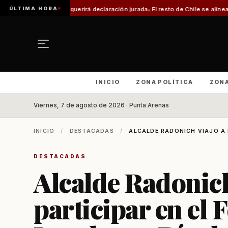
ÚLTIMA HORA
te requerirá declaración jurada
El resto de Chile se alineará con Magallane
INICIO
ZONA POLÍTICA
ZON
Viernes, 7 de agosto de 2026 · Punta Arenas
INICIO
/
DESTACADAS
/
ALCALDE RADONICH VIAJÓ A B
DESTACADAS
Alcalde Radonich
participar en el 