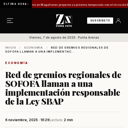
ÚLTIMA HORA
 Vladilo]
Turismo en Magallanes proyecta su próxima temporada con el inicio de Enprotu
SUSCRÍBETE
Viernes, 7 de agosto de 2026 · Punta Arenas
INICIO
/
ECONOMÍA
/
RED DE GREMIOS REGIONALES DE
SOFOFA LLAMAN A UNA IMPLEMENTAC...
ECONOMÍA
Red de gremios regionales de
SOFOFA llaman a una
implementación responsable
de la Ley SBAP
6 noviembre, 2025 · 19:29
Lectura:
2 min