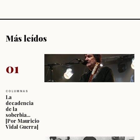
Más leídos
01
COLUMNAS
La
decadencia
de la
soberbia...
[Por Mauricio
Vidal Guerra]