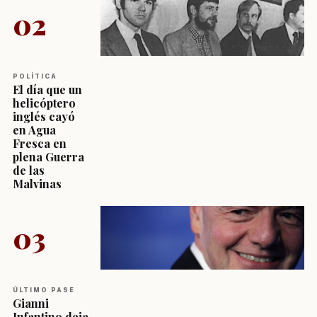
02
POLÍTICA
El día que un
helicóptero
inglés cayó
en Agua
Fresca en
plena Guerra
de las
Malvinas
03
ÚLTIMO PASE
Gianni
Infantino deja