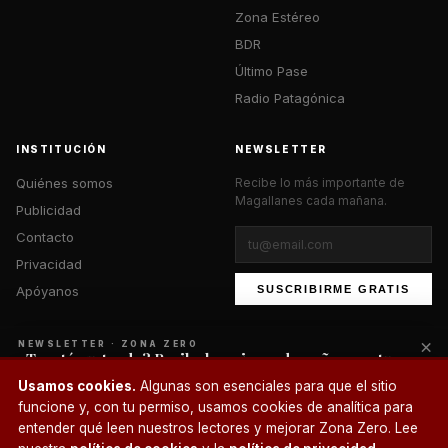
Zona Estéreo
BDR
Último Pase
Radio Patagónica
INSTITUCIÓN
NEWSLETTER
Quiénes somos
Recibe lo más importante de
Magallanes cada mañana.
Publicidad
Contacto
Privacidad
Apóyanos
SUSCRIBIRME GRATIS
×
NEWSLETTER · ZONA ZERO
¿Te está gustando? Recibe lo mejor cada mañana en tu
correo.
© 2026 Zona Zero Media. Todos los derechos reservados.
Usamos cookies.
Algunas son esenciales para que el sitio
¿Un café?
funcione y, con tu permiso, usamos cookies de analítica para
SUSCRIBIRME
entender qué leen nuestros lectores y mejorar Zona Zero. Lee