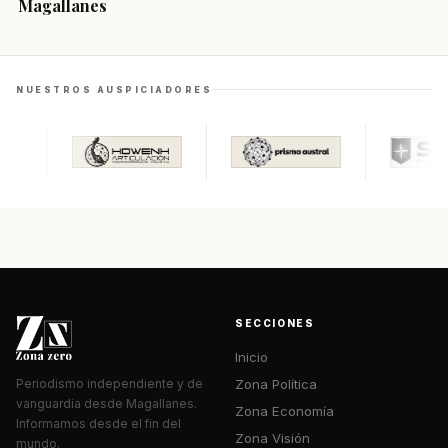
Magallanes
NUESTROS AUSPICIADORES
SECCIONES
Inicio
Zona Política
Periodismo independiente y de
vanguardia desde Magallanes.
Zona Economía
Informamos desde el fin del
Zona Visión
mundo.