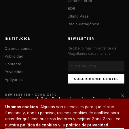
Zona Estéreo
BDR
Último Pase
Radio Patagónica
INSTITUCIÓN
NEWSLETTER
Quiénes somos
Recibe lo más importante de
Magallanes cada mañana.
Publicidad
Contacto
Privacidad
Apóyanos
SUSCRIBIRME GRATIS
×
NEWSLETTER · ZONA ZERO
¿Te está gustando? Recibe lo mejor cada mañana en tu
correo.
© 2026 Zona Zero Media. Todos los derechos reservados.
Usamos cookies.
Algunas son esenciales para que el sitio
¿Un café?
funcione y, con tu permiso, usamos cookies de analítica para
SUSCRIBIRME
entender qué leen nuestros lectores y mejorar Zona Zero. Lee
nuestra
política de cookies
y la
política de privacidad
.