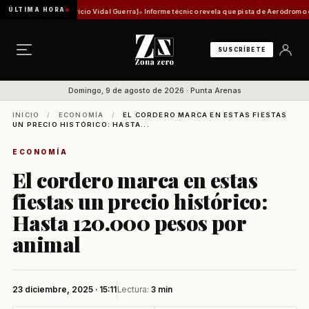
ÚLTIMA HORA
órica [Por Mauricio Vidal Guerra]
Informe técnico revela que pista de Aeródromo de Natal
SUSCRÍBETE
Domingo, 9 de agosto de 2026 · Punta Arenas
INICIO
/
ECONOMÍA
/
EL CORDERO MARCA EN ESTAS FIESTAS
UN PRECIO HISTÓRICO: HASTA...
ECONOMÍA
El cordero marca en estas
fiestas un precio histórico:
Hasta 120.000 pesos por
animal
23 diciembre, 2025 · 15:11
Lectura:
3 min