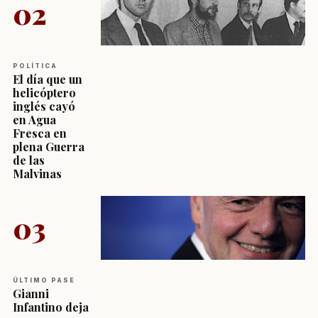
02
POLÍTICA
El día que un
helicóptero
inglés cayó
en Agua
Fresca en
plena Guerra
de las
Malvinas
03
ÚLTIMO PASE
Gianni
Infantino deja