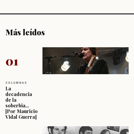
Más leídos
01
COLUMNAS
La
decadencia
de la
soberbia...
[Por Mauricio
Vidal Guerra]