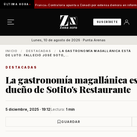
ÚLTIMA HORA
ación de Zona Franca
Contraloría apunta a Conadi por extensa demora en informe costero 
SUSCRÍBETE
Lunes, 10 de agosto de 2026 · Punta Arenas
INICIO
/
DESTACADAS
/
LA GASTRONOMÍA MAGALLÁNICA ESTÁ
DE LUTO: FALLECIÓ JOSÉ SOTO,...
DESTACADAS
La gastronomía magallánica está
dueño de Sotito's Restaurante
5 diciembre, 2025 · 19:12
Lectura:
1 min
GUARDAR