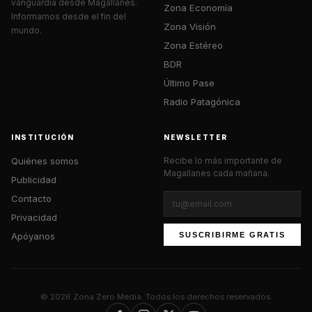
vanguardia desde Magallanes.
Zona Economía
Informamos desde el fin del
Zona Visión
mundo.
Zona Estéreo
BDR
Último Pase
Radio Patagónica
INSTITUCIÓN
NEWSLETTER
Quiénes somos
Recibe lo más importante de
Magallanes cada mañana.
Publicidad
Contacto
Privacidad
Apóyanos
SUSCRIBIRME GRATIS
© 2026 Zona Zero Media. Todos los derechos reservados.