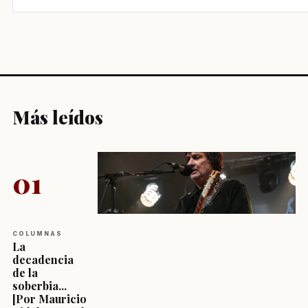
Más leídos
01
COLUMNAS
La
decadencia
de la
soberbia...
[Por Mauricio