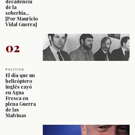
decadencia
de la
soberbia...
[Por Mauricio
Vidal Guerra]
02
POLÍTICA
El día que un
helicóptero
inglés cayó
en Agua
Fresca en
plena Guerra
de las
Malvinas