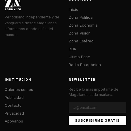
Inicio
Zona Política
Periodismo independiente y de
vanguardia desde Magallanes.
Zona Economía
Informamos desde el fin del
Zona Visión
mundo.
Zona Estéreo
BDR
Último Pase
Radio Patagónica
INSTITUCIÓN
NEWSLETTER
Quiénes somos
Recibe lo más importante de
Magallanes cada mañana.
Publicidad
Contacto
Privacidad
Apóyanos
SUSCRIBIRME GRATIS