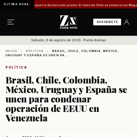
ÚLTIMA HORA
tica: trámite requerirá declaración jurada
El resto de Chile se alineará con Magallanes:
SUSCRÍBETE
Sábado, 8 de agosto de 2026 · Punta Arenas
INICIO
/
POLÍTICA
/
BRASIL, CHILE, COLOMBIA, MÉXICO,
URUGUAY Y ESPAÑA SE UNEN PA...
POLÍTICA
Brasil, Chile, Colombia,
México, Uruguay y España se
unen para condenar
operación de EEUU en
Venezuela