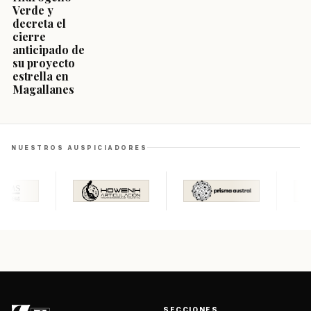
Verde y
decreta el
cierre
anticipado de
su proyecto
estrella en
Magallanes
NUESTROS AUSPICIADORES
SECCIONES