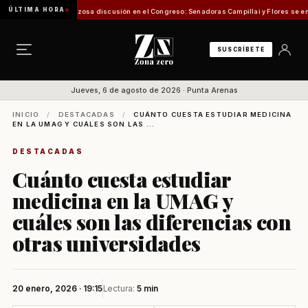
ÚLTIMA HORA
a
Vergonzosa discusión en el Congreso: Senadoras Campillai y Flores se enfrentaron co
SUSCRÍBETE
Jueves, 6 de agosto de 2026 · Punta Arenas
INICIO
/
DESTACADAS
/
CUÁNTO CUESTA ESTUDIAR MEDICINA
EN LA UMAG Y CUÁLES SON LAS ...
DESTACADAS
Cuánto cuesta estudiar
medicina en la UMAG y
cuáles son las diferencias con
otras universidades
20 enero, 2026 · 19:15
Lectura:
5 min