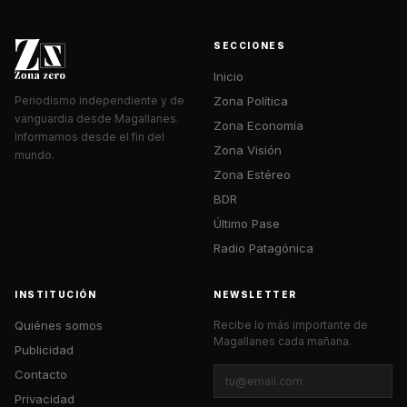
SECCIONES
Inicio
Zona Política
Periodismo independiente y de
vanguardia desde Magallanes.
Zona Economía
Informamos desde el fin del
Zona Visión
mundo.
Zona Estéreo
BDR
Último Pase
Radio Patagónica
INSTITUCIÓN
NEWSLETTER
Quiénes somos
Recibe lo más importante de
Magallanes cada mañana.
Publicidad
Contacto
Privacidad