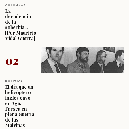
COLUMNAS
La
decadencia
de la
soberbia...
[Por Mauricio
Vidal Guerra]
02
POLÍTICA
El día que un
helicóptero
inglés cayó
en Agua
Fresca en
plena Guerra
de las
Malvinas