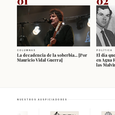
01
02
COLUMNAS
POLÍTICA
La decadencia de la soberbia... [Por
El día qu
Mauricio Vidal Guerra]
en Agua 
las Malvi
NUESTROS AUSPICIADORES