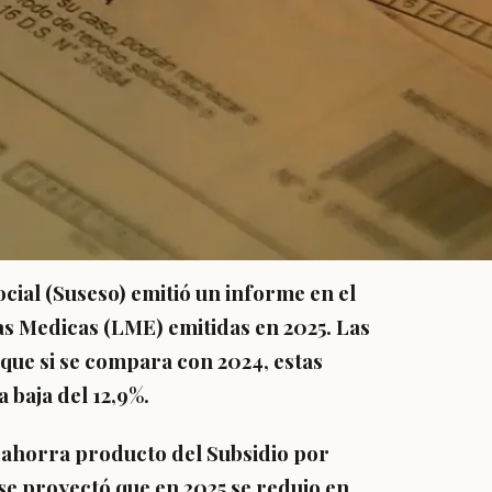
ial (Suseso) emitió un informe en el
as Medicas (LME) emitidas en 2025. Las
 que si se compara con 2024, estas
 baja del 12,9%.
e ahorra producto del
Subsidio por
 se proyectó que
en 2025 se redujo en