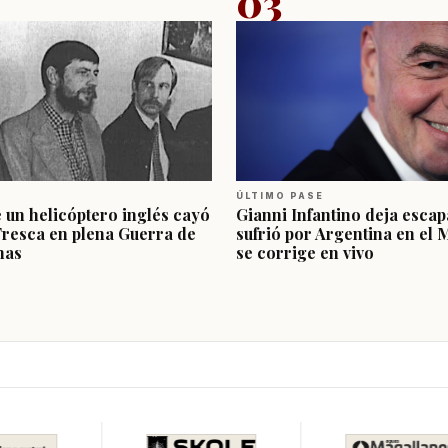
03
ÚLTIMO PASE
e un helicóptero inglés cayó
Gianni Infantino deja escap
Fresca en plena Guerra de
sufrió por Argentina en el 
nas
se corrige en vivo