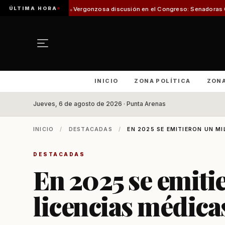
ÚLTIMA HORA
esca
Vergonzosa discusión en el Congreso: Senadoras Campillai y Flores s
INICIO
ZONA POLÍTICA
ZON
Jueves, 6 de agosto de 2026 · Punta Arenas
INICIO
/
DESTACADAS
/
EN 2025 SE EMITIERON UN MI
DESTACADAS
En 2025 se emiti
licencias médica