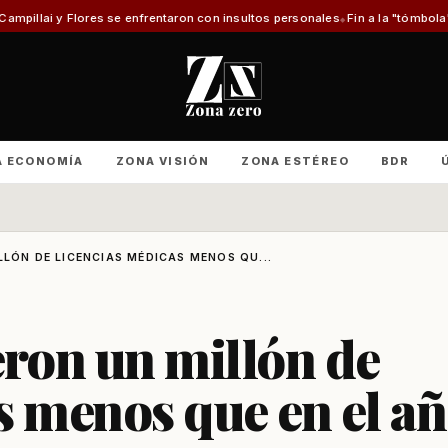
e enfrentaron con insultos personales
Fin a la "tómbola" y retorno del mé
A ECONOMÍA
ZONA VISIÓN
ZONA ESTÉREO
BDR
LLÓN DE LICENCIAS MÉDICAS MENOS QU...
eron un millón de
s menos que en el a