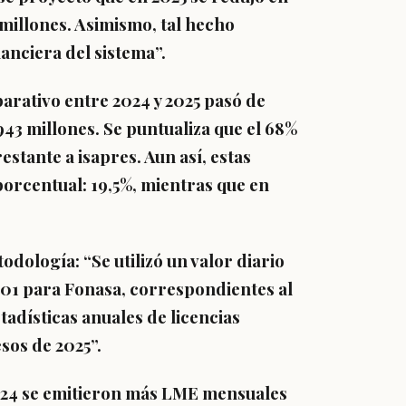
8 millones. Asimismo, tal hecho
inanciera del sistema
”.
arativo entre 2024 y 2025 pasó de
943 millones
. Se puntualiza que el 68%
stante a isapres. Aun así, estas
orcentual: 19,5%, mientras que en
todología
: “Se utilizó un valor diario
901 para Fonasa,
correspondientes al
tadísticas anuales de licencias
esos de 2025
”.
24 se emitieron más LME mensuales