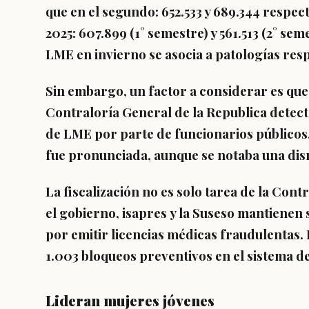
que en el segundo
: 652.533 y 689.344 respe
2025
: 607.899 (1° semestre) y 561.513 (2° s
LME en invierno se asocia a patologías resp
Sin embargo, un factor a considerar es qu
Contraloría General de la Republica detect
de LME por parte de funcionarios públicos
fue pronunciada, aunque se notaba una dis
La fiscalización no es solo tarea de la Cont
el
gobierno
,
isapres
y la
Suseso
mantienen s
por emitir licencias médicas fraudulentas
.
1.003 bloqueos preventivos en el sistema d
Lideran mujeres jóvenes