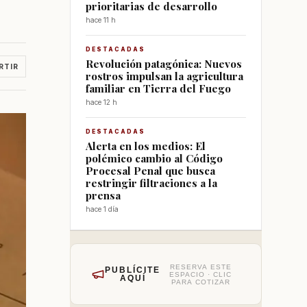
prioritarias de desarrollo
hace 11 h
DESTACADAS
Revolución patagónica: Nuevos
RTIR
rostros impulsan la agricultura
familiar en Tierra del Fuego
hace 12 h
DESTACADAS
Alerta en los medios: El
polémico cambio al Código
Procesal Penal que busca
restringir filtraciones a la
prensa
hace 1 día
RESERVA ESTE
PUBLÍCITE
ESPACIO · CLIC
AQUÍ
PARA COTIZAR