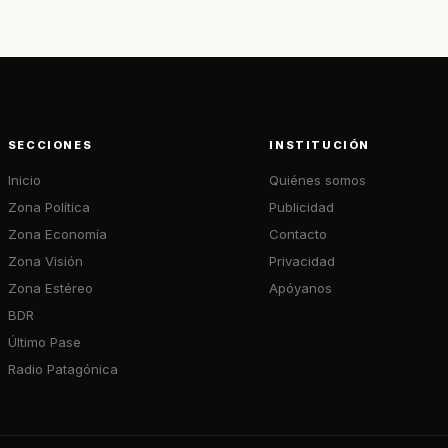
SECCIONES
INSTITUCIÓN
Inicio
Quiénes somos
Zona Política
Publicidad
Zona Economía
Contacto
Zona Visión
Privacidad
Zona Estéreo
Apóyanos
BDR
Último Pase
Radio Patagónica