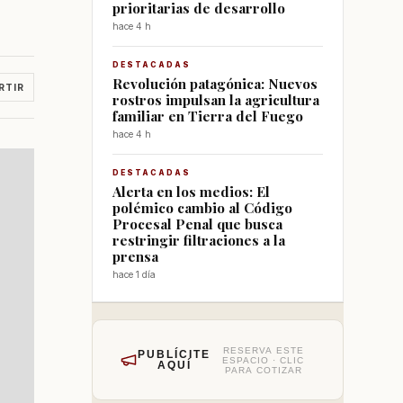
prioritarias de desarrollo
hace 4 h
DESTACADAS
Revolución patagónica: Nuevos
RTIR
rostros impulsan la agricultura
familiar en Tierra del Fuego
hace 4 h
DESTACADAS
Alerta en los medios: El
polémico cambio al Código
Procesal Penal que busca
restringir filtraciones a la
prensa
hace 1 día
RESERVA ESTE
PUBLÍCITE
ESPACIO · CLIC
AQUÍ
PARA COTIZAR