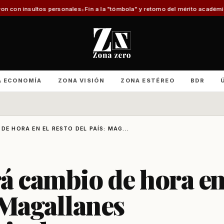
s personales
Fin a la "tómbola" y retorno del mérito académico: Los cambi
A ECONOMÍA
ZONA VISIÓN
ZONA ESTÉREO
BDR
DE HORA EN EL RESTO DEL PAÍS: MAG...
brá cambio de hora e
: Magallanes