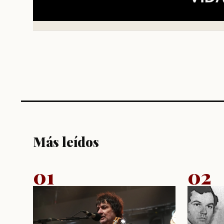
Más leídos
01
02