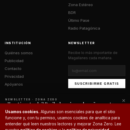
Zona Estéreo
BDR
Último Pase
Radio Patagónica
INSTITUCIÓN
NEWSLETTER
Quiénes somos
Recibe lo más importante de
Magallanes cada mañana.
Publicidad
Contacto
Privacidad
Apóyanos
SUSCRIBIRME GRATIS
×
NEWSLETTER · ZONA ZERO
¿Te está gustando? Recibe lo mejor cada mañana en tu
correo.
© 2026 Zona Zero Media. Todos los derechos reservados.
Usamos cookies.
Algunas son esenciales para que el sitio
¿Un café?
funcione y, con tu permiso, usamos cookies de analítica para
SUSCRIBIRME
entender qué leen nuestros lectores y mejorar Zona Zero. Lee