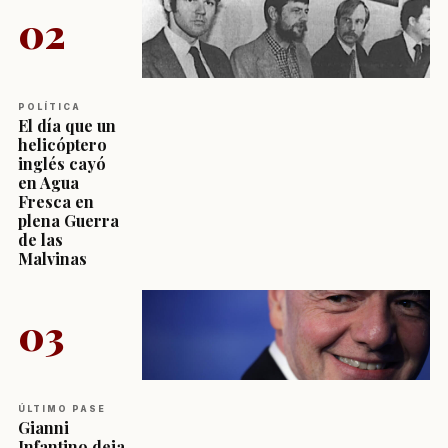
02
POLÍTICA
El día que un
helicóptero
inglés cayó
en Agua
Fresca en
plena Guerra
de las
Malvinas
03
ÚLTIMO PASE
Gianni
Infantino deja