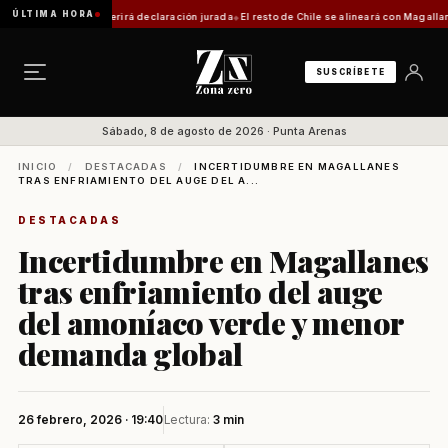
ÚLTIMA HORA
 trámite requerirá declaración jurada
El resto de Chile se alineará con Magallanes: conf
SUSCRÍBETE
Sábado, 8 de agosto de 2026 · Punta Arenas
INICIO
/
DESTACADAS
/
INCERTIDUMBRE EN MAGALLANES
TRAS ENFRIAMIENTO DEL AUGE DEL A...
DESTACADAS
Incertidumbre en Magallanes
tras enfriamiento del auge
del amoníaco verde y menor
demanda global
26 febrero, 2026 · 19:40
Lectura:
3 min