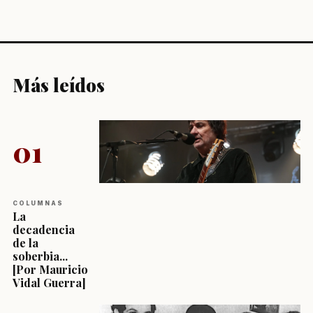
Más leídos
01
COLUMNAS
La
decadencia
de la
soberbia...
[Por Mauricio
Vidal Guerra]