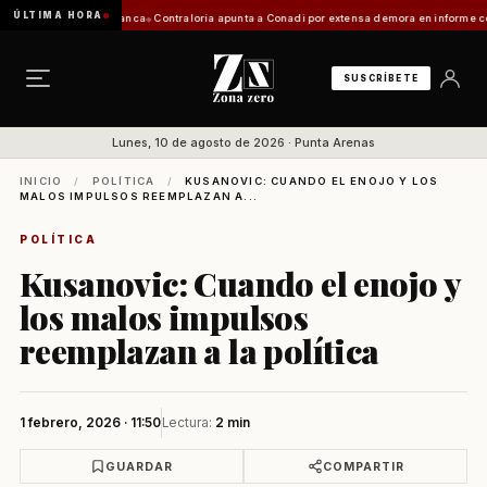
ÚLTIMA HORA
tación de Zona Franca
Contraloría apunta a Conadi por extensa demora en informe costero 
SUSCRÍBETE
Lunes, 10 de agosto de 2026 · Punta Arenas
INICIO
/
POLÍTICA
/
KUSANOVIC: CUANDO EL ENOJO Y LOS
MALOS IMPULSOS REEMPLAZAN A...
POLÍTICA
Kusanovic: Cuando el enojo y
los malos impulsos
reemplazan a la política
1 febrero, 2026 · 11:50
Lectura:
2 min
GUARDAR
COMPARTIR