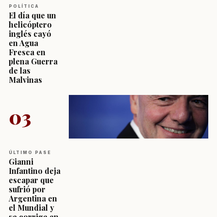
POLÍTICA
El día que un
helicóptero
inglés cayó
en Agua
Fresca en
plena Guerra
de las
Malvinas
03
ÚLTIMO PASE
Gianni
Infantino deja
escapar que
sufrió por
Argentina en
el Mundial y
se corrige en