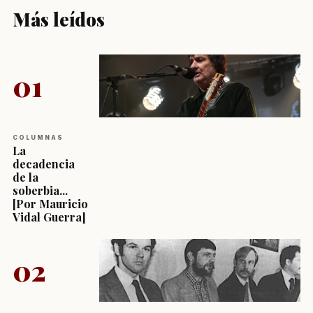
Más leídos
01
COLUMNAS
La
decadencia
de la
soberbia...
[Por Mauricio
Vidal Guerra]
02