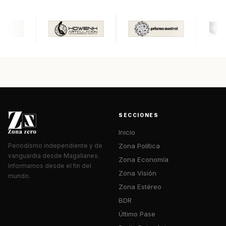
SECCIONES
Inicio
Zona Política
Periodismo independiente y de
vanguardia desde Magallanes.
Zona Economía
Informamos desde el fin del
Zona Visión
mundo.
Zona Estéreo
BDR
Último Pase