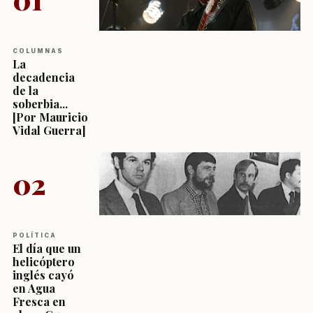
COLUMNAS
La
decadencia
de la
soberbia...
[Por Mauricio
Vidal Guerra]
02
POLÍTICA
El día que un
helicóptero
inglés cayó
en Agua
Fresca en