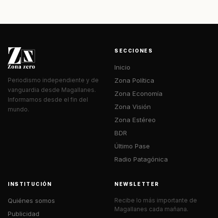
SECCIONES
Inicio
Zona Política
Periodismo independiente y de
vanguardia desde Magallanes.
Zona Economía
Informamos desde el fin del
Zona Visión
mundo.
Zona Estéreo
BDR
Último Pase
Radio Patagónica
INSTITUCIÓN
NEWSLETTER
Quiénes somos
Recibe lo más importante de
Magallanes cada mañana.
Publicidad