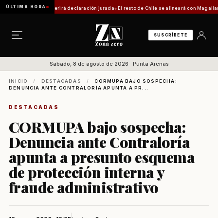
ÚLTIMA HORA
trámite requerirá declaración jurada
El resto de Chile se alineará con Magallanes: conf
SUSCRÍBETE
Sábado, 8 de agosto de 2026 · Punta Arenas
INICIO
/
DESTACADAS
/
CORMUPA BAJO SOSPECHA:
DENUNCIA ANTE CONTRALORÍA APUNTA A PR...
DESTACADAS
CORMUPA bajo sospecha:
Denuncia ante Contraloría
apunta a presunto esquema
de protección interna y
fraude administrativo