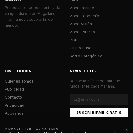
Zona Política
Periodismo independiente y de
vanguardia desde Magallanes.
Zona Economía
Informamos desde el fin del
Zona Visión
mundo.
Zona Estéreo
BDR
Último Pase
Radio Patagónica
INSTITUCIÓN
NEWSLETTER
Quiénes somos
Recibe lo más importante de
Magallanes cada mañana.
Publicidad
Contacto
Privacidad
Apóyanos
SUSCRIBIRME GRATIS
×
NEWSLETTER · ZONA ZERO