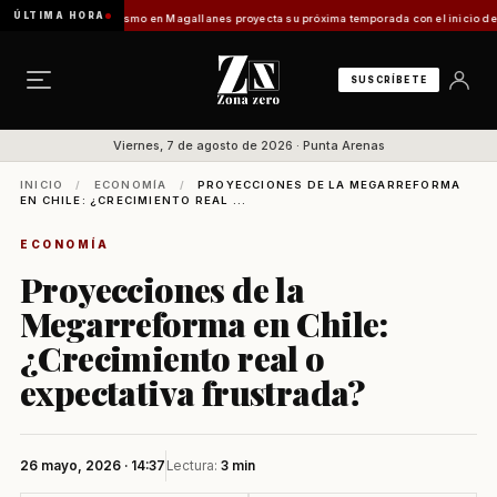
ÚLTIMA HORA
 Vladilo]
Turismo en Magallanes proyecta su próxima temporada con el inicio de Enprotu
SUSCRÍBETE
Viernes, 7 de agosto de 2026 · Punta Arenas
INICIO
/
ECONOMÍA
/
PROYECCIONES DE LA MEGARREFORMA
EN CHILE: ¿CRECIMIENTO REAL ...
ECONOMÍA
Proyecciones de la
Megarreforma en Chile:
¿Crecimiento real o
expectativa frustrada?
26 mayo, 2026 · 14:37
Lectura:
3 min