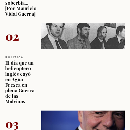
soberbia...
[Por Mauricio
Vidal Guerra]
02
POLÍTICA
El día que un
helicóptero
inglés cayó
en Agua
Fresca en
plena Guerra
de las
Malvinas
03