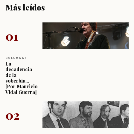
Más leídos
01
COLUMNAS
La
decadencia
de la
soberbia...
[Por Mauricio
Vidal Guerra]
02