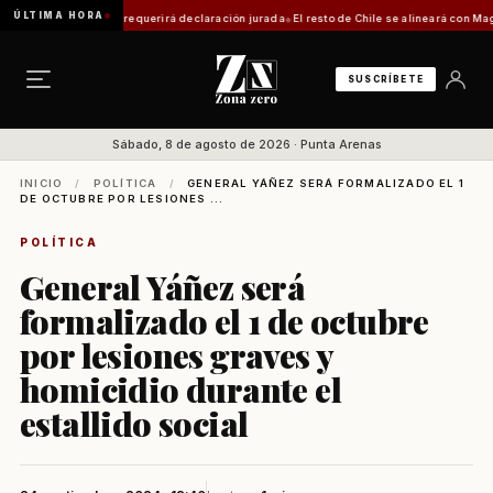
ÚLTIMA HORA
ática: trámite requerirá declaración jurada
El resto de Chile se alineará con Magallane
SUSCRÍBETE
Sábado, 8 de agosto de 2026 · Punta Arenas
INICIO
/
POLÍTICA
/
GENERAL YÁÑEZ SERÁ FORMALIZADO EL 1
DE OCTUBRE POR LESIONES ...
POLÍTICA
General Yáñez será
formalizado el 1 de octubre
por lesiones graves y
homicidio durante el
estallido social