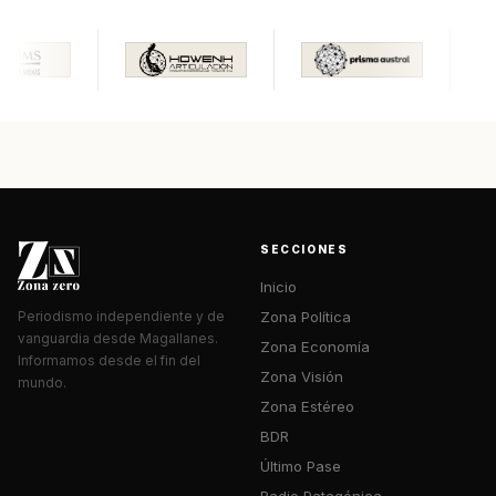
SECCIONES
Inicio
Zona Política
Periodismo independiente y de
vanguardia desde Magallanes.
Zona Economía
Informamos desde el fin del
Zona Visión
mundo.
Zona Estéreo
BDR
Último Pase
Radio Patagónica