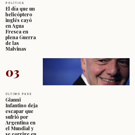
POLÍTICA
El día que un
helicóptero
inglés cayó
en Agua
Fresca en
plena Guerra
de las
Malvinas
03
ÚLTIMO PASE
Gianni
Infantino deja
escapar que
sufrió por
Argentina en
el Mundial y
se corrige en