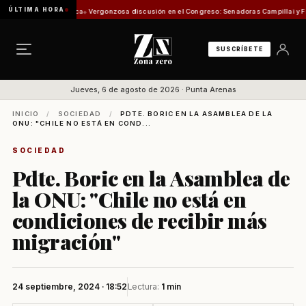
ÚLTIMA HORA
Comisión de Pesca
Vergonzosa discusión en el Congreso: Senadoras Campillai y Flores se
SUSCRÍBETE
Jueves, 6 de agosto de 2026 · Punta Arenas
INICIO
/
SOCIEDAD
/
PDTE. BORIC EN LA ASAMBLEA DE LA
ONU: "CHILE NO ESTÁ EN COND...
SOCIEDAD
Pdte. Boric en la Asamblea de
la ONU: "Chile no está en
condiciones de recibir más
migración"
24 septiembre, 2024 · 18:52
Lectura:
1 min