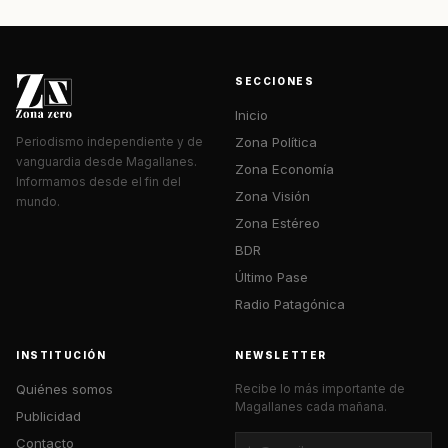
SECCIONES
Inicio
Zona Política
Periodismo independiente y de
vanguardia desde Magallanes.
Zona Economía
Informamos desde el fin del
Zona Visión
mundo.
Zona Estéreo
BDR
Último Pase
Radio Patagónica
INSTITUCIÓN
NEWSLETTER
Quiénes somos
Recibe lo más importante de
Magallanes cada mañana.
Publicidad
Contacto