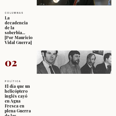
COLUMNAS
La
decadencia
de la
soberbia...
[Por Mauricio
Vidal Guerra]
02
POLÍTICA
El día que un
helicóptero
inglés cayó
en Agua
Fresca en
plena Guerra
de las