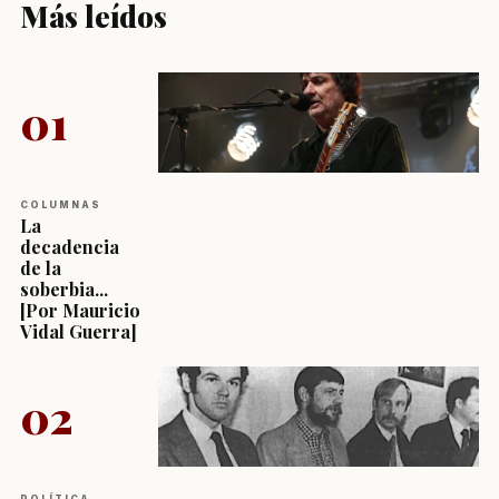
Más leídos
01
COLUMNAS
La
decadencia
de la
soberbia...
[Por Mauricio
Vidal Guerra]
02
POLÍTICA