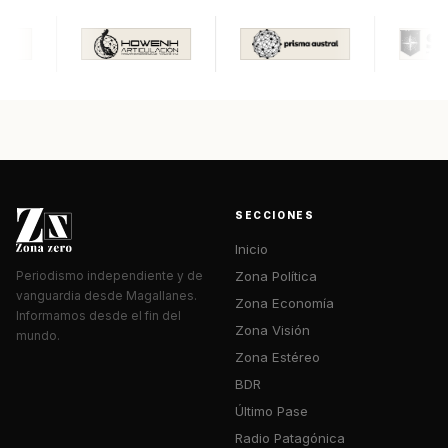
SECCIONES
Inicio
Zona Política
Periodismo independiente y de
vanguardia desde Magallanes.
Zona Economía
Informamos desde el fin del
Zona Visión
mundo.
Zona Estéreo
BDR
Último Pase
Radio Patagónica