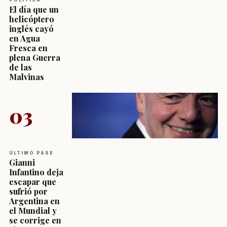
El día que un
helicóptero
inglés cayó
en Agua
Fresca en
plena Guerra
de las
Malvinas
03
ÚLTIMO PASE
Gianni
Infantino deja
escapar que
sufrió por
Argentina en
el Mundial y
se corrige en