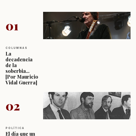
01
COLUMNAS
La
decadencia
de la
soberbia...
[Por Mauricio
Vidal Guerra]
02
POLÍTICA
El día que un