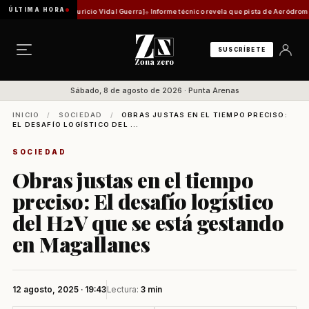
ÚLTIMA HORA
órica [Por Mauricio Vidal Guerra]
Informe técnico revela que pista de Aeródromo de Natal
SUSCRÍBETE
Sábado, 8 de agosto de 2026 · Punta Arenas
INICIO
/
SOCIEDAD
/
OBRAS JUSTAS EN EL TIEMPO PRECISO:
EL DESAFÍO LOGÍSTICO DEL ...
SOCIEDAD
Obras justas en el tiempo
preciso: El desafío logístico
del H2V que se está gestando
en Magallanes
12 agosto, 2025 · 19:43
Lectura:
3 min