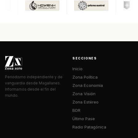
SECCIONES
Inicio
Zona Política
Periodismo independiente y de
vanguardia desde Magallanes.
Zona Economía
Informamos desde el fin del
Zona Visión
mundo.
Zona Estéreo
BDR
Último Pase
Radio Patagónica