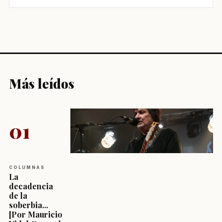
Más leídos
01
COLUMNAS
La
decadencia
de la
soberbia...
[Por Mauricio