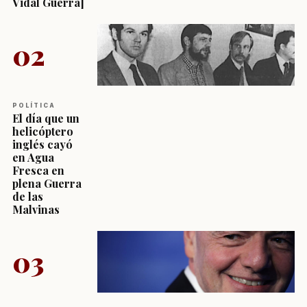
Vidal Guerra]
02
POLÍTICA
El día que un
helicóptero
inglés cayó
en Agua
Fresca en
plena Guerra
de las
Malvinas
03