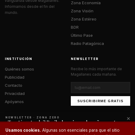
vanguardia desde Magallanes.
Zona Economía
Informamos desde el fin del
Zona Visión
mundo.
Zona Estéreo
BDR
Último Pase
Radio Patagónica
INSTITUCIÓN
NEWSLETTER
Quiénes somos
Recibe lo más importante de
Magallanes cada mañana.
Publicidad
Contacto
Privacidad
Apóyanos
SUSCRIBIRME GRATIS
×
NEWSLETTER · ZONA ZERO
¿Te está gustando? Recibe lo mejor cada mañana en tu
correo.
© 2026 Zona Zero Media. Todos los derechos reservados.
Usamos cookies.
Algunas son esenciales para que el sitio
¿Un café?