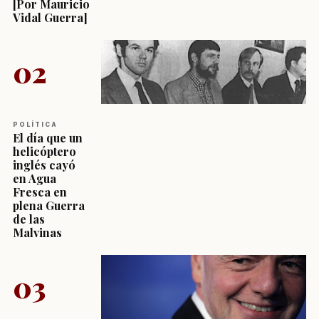
[Por Mauricio
Vidal Guerra]
02
POLÍTICA
El día que un
helicóptero
inglés cayó
en Agua
Fresca en
plena Guerra
de las
Malvinas
03