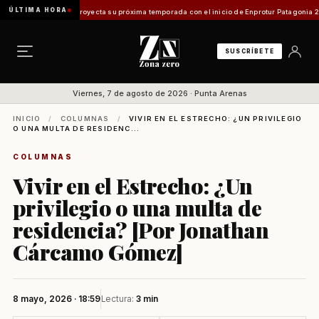
ÚLTIMA HORA
n Magallanes proyecta su próxima temporada con el inicio de Enprotur Patagonia 2026
Ae
SUSCRÍBETE
Viernes, 7 de agosto de 2026 · Punta Arenas
INICIO
/
COLUMNAS
/
VIVIR EN EL ESTRECHO: ¿UN PRIVILEGIO
O UNA MULTA DE RESIDENC...
COLUMNAS
Vivir en el Estrecho: ¿Un
privilegio o una multa de
residencia? [Por Jonathan
Cárcamo Gómez]
8 mayo, 2026 · 18:59
Lectura:
3 min