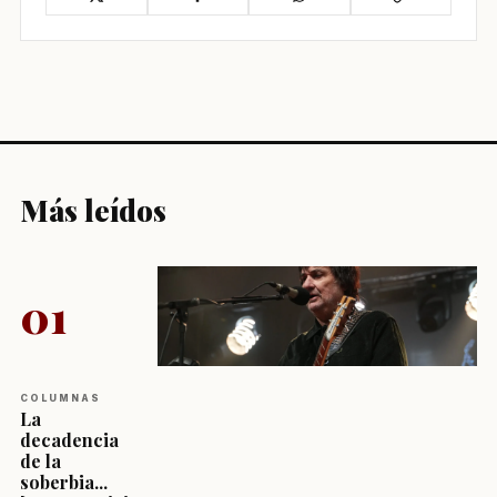
Más leídos
01
COLUMNAS
La
decadencia
de la
soberbia...