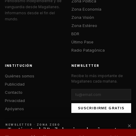
Zona Política
Periodismo independiente y de
vanguardia desde Magallanes.
Zona Economía
Informamos desde el fin del
Zona Visión
mundo.
Zona Estéreo
BDR
Último Pase
Radio Patagónica
INSTITUCIÓN
NEWSLETTER
Quiénes somos
Recibe lo más importante de
Magallanes cada mañana.
Publicidad
Contacto
Privacidad
Apóyanos
SUSCRIBIRME GRATIS
×
NEWSLETTER · ZONA ZERO
¿Te está gustando? Recibe lo mejor cada mañana en tu
correo.
© 2026 Zona Zero Media. Todos los derechos reservados.