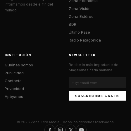
Zona Economía
Informamos desde el fin del
Zona Visión
mundo.
Zona Estéreo
BDR
Último Pase
Radio Patagónica
INSTITUCIÓN
NEWSLETTER
Quiénes somos
Recibe lo más importante de
Magallanes cada mañana.
Publicidad
Contacto
Privacidad
Apóyanos
SUSCRIBIRME GRATIS
© 2026 Zona Zero Media. Todos los derechos reservados.