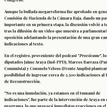
Aunque
la bullada megarreforma fue aprobado en gener
Comisión de Hacienda de la Cámara Baja
, dando un pa
importante en su primera etapa, la discusión volvió a 
tras la difusión de un video que muestra a parlamentar
oposición
adelantando la presentación de una gran ca
indicaciones al texto
.
En el registro, proveniente del podcast "
Provócame
", lo
diputados
Jaime Araya (Ind-PPD), Marcos Barraza (Par
Comunista) y Consuelo Veloso (Frente Amplio)
plantear
posibilidad de
ingresar cerca de 2.500 indicaciones al
de Reconstrucción
.
"
No es una inundación
,
ya estamos en el tsunami de
indicaciones
", fue parte de la intervención de Araya en 
programa, lo que provocó inmediatas reacciones en e