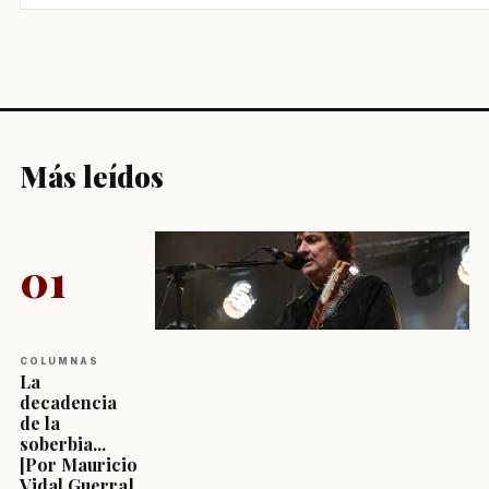
Más leídos
01
COLUMNAS
La
decadencia
de la
soberbia...
[Por Mauricio
Vidal Guerra]