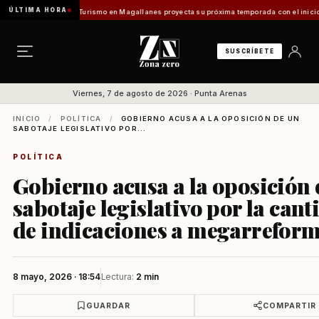
ÚLTIMA HORA
ntes Vladilo]
Turismo en Magallanes proyecta su próxima temporada con el inicio de Enp
SUSCRÍBETE
Viernes, 7 de agosto de 2026 · Punta Arenas
INICIO
/
POLÍTICA
/
GOBIERNO ACUSA A LA OPOSICIÓN DE UN
SABOTAJE LEGISLATIVO POR...
POLÍTICA
Gobierno acusa a la oposición 
sabotaje legislativo por la cant
de indicaciones a megarrefor
8 mayo, 2026 · 18:54
Lectura:
2 min
GUARDAR
COMPARTIR