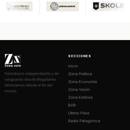
SECCIONES
Inicio
Zona Política
Periodismo independiente y de
vanguardia desde Magallanes.
Zona Economía
Informamos desde el fin del
Zona Visión
mundo.
Zona Estéreo
BDR
Último Pase
Radio Patagónica