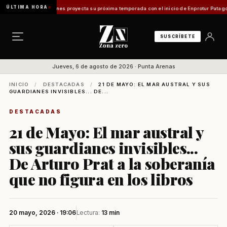
ÚLTIMA HORA
allanes proyecta su próxima temporada con el inicio de Enprotur Patagonia 2026
Aeródro
SUSCRÍBETE
Jueves, 6 de agosto de 2026 · Punta Arenas
INICIO
/
DESTACADAS
/
21 DE MAYO: EL MAR AUSTRAL Y SUS
GUARDIANES INVISIBLES... DE...
DESTACADAS
21 de Mayo: El mar austral y
sus guardianes invisibles...
De Arturo Prat a la soberanía
que no figura en los libros
20 mayo, 2026 · 19:06
Lectura:
13 min