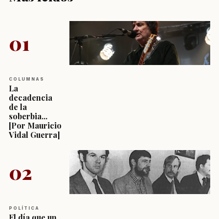
01
COLUMNAS
La
decadencia
de la
soberbia...
[Por Mauricio
Vidal Guerra]
02
POLÍTICA
El día que un