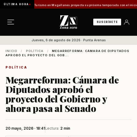
ÚLTIMA HORA
entes Vladilo]
Turismo en Magallanes proyecta su próxima temporada con el inicio de En
SUSCRÍBETE
Jueves, 6 de agosto de 2026 · Punta Arenas
INICIO
/
POLÍTICA
/
MEGARREFORMA: CÁMARA DE DIPUTADOS
APROBÓ EL PROYECTO DEL GOB...
POLÍTICA
Megarreforma: Cámara de
Diputados aprobó el
proyecto del Gobierno y
ahora pasa al Senado
20 mayo, 2026 · 18:41
Lectura:
2 min