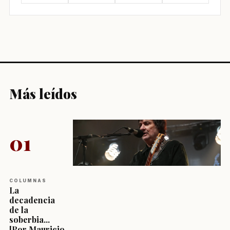
Más leídos
01
COLUMNAS
La
decadencia
de la
soberbia...
[Por Mauricio