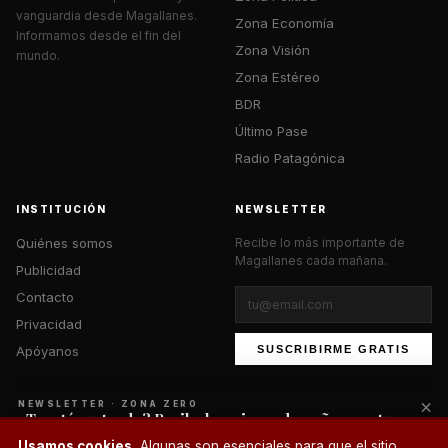
vanguardia desde Magallanes.
Zona Economía
Informamos desde el fin del
Zona Visión
mundo.
Zona Estéreo
BDR
Último Pase
Radio Patagónica
INSTITUCIÓN
NEWSLETTER
Quiénes somos
Recibe lo más importante de
Magallanes cada mañana.
Publicidad
Contacto
Privacidad
Apóyanos
SUSCRIBIRME GRATIS
×
NEWSLETTER · ZONA ZERO
¿Te está gustando? Recibe lo mejor cada mañana en tu
correo.
© 2026 Zona Zero Media. Todos los derechos reservados.
Usamos cookies.
Algunas son esenciales para que el sitio