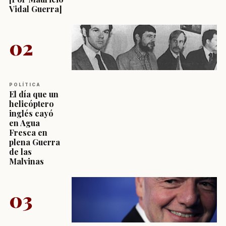
Vidal Guerra]
02
POLÍTICA
El día que un
helicóptero
inglés cayó
en Agua
Fresca en
plena Guerra
de las
Malvinas
03