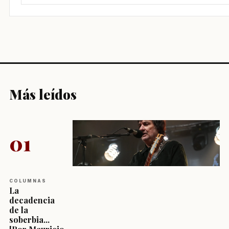
Más leídos
01
COLUMNAS
La
decadencia
de la
soberbia...