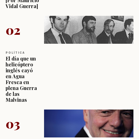
[Por Mauricio
Vidal Guerra]
02
POLÍTICA
El día que un
helicóptero
inglés cayó
en Agua
Fresca en
plena Guerra
de las
Malvinas
03