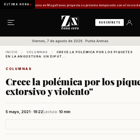
ÚLTIMA HORA
]
Turismo en Magallanes proyecta su próxima temporada con el inicio de Enprotur Patago
SUSCRÍBETE
Viernes, 7 de agosto de 2026 · Punta Arenas
INICIO
/
COLUMNAS
/
CRECE LA POLÉMICA POR LOS PIQUETES
EN LA ANGOSTURA: UN DIPUT...
COLUMNAS
Crece la polémica por los pique
extorsivo y violento"
5 mayo, 2021 · 19:22
Lectura:
10 min