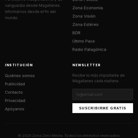
vanguardia desde Magallanes.
Zona Economía
Informamos desde el fin del
Zona Visión
mundo.
Zona Estéreo
BDR
Último Pase
Radio Patagónica
INSTITUCIÓN
NEWSLETTER
Quiénes somos
Recibe lo más importante de
Magallanes cada mañana.
Publicidad
Contacto
Privacidad
Apóyanos
SUSCRIBIRME GRATIS
© 2026 Zona Zero Media. Todos los derechos reservados.