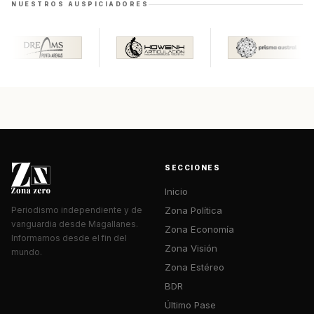
NUESTROS AUSPICIADORES
SECCIONES
Inicio
Zona Política
Periodismo independiente y de
vanguardia desde Magallanes.
Zona Economía
Informamos desde el fin del
Zona Visión
mundo.
Zona Estéreo
BDR
Último Pase