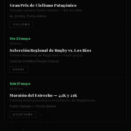
Gran Prix de Ciclismo Patagónico
Circuito urbano Punta Arenas — 80 km élite
Av. Bulnes, Punta Arenas
CICLISMO
Vie 23 mayo
19:30 hrs
Selección Regional de Rugby vs. Los Ríos
Torneo Nacional de Regiones — Fase grupal
Cancha Sintética Parque Croacia
RUGBY
Sáb 31 mayo
08:00 hrs
Maratón del Estrecho — 42K y 21K
Carrera internacional por el Estrecho de Magallanes
Puerto Natales — Punta Arenas
ATLETISMO