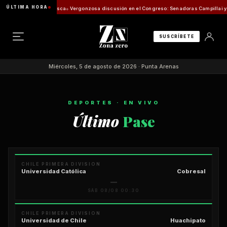
ÚLTIMA HORA
ón de Pesca
Vergonzosa discusión en el Congreso: Senadoras Campillai y Flores se enfre
SUSCRÍBETE
Miércoles, 5 de agosto de 2026 · Punta Arenas
DEPORTES · EN VIVO
Último
Pase
CHILE PRIMERA DIVISION
Universidad Católica
Cobresal
—
SÁB 08/08 00:30
CHILE PRIMERA DIVISION
Universidad de Chile
Huachipato