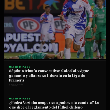
ÚLTIMO PASE
ÚLTIMO PASE
Séptimo triunfo consecutivo: Colo Colo sigue
La U sufre ante Audax Italiano
ganando y afianza su liderato en la Liga de
Primera
pero logra una victoria clave
para alcanzar el segundo puesto
27/07/2026
En un disputado encuentro válido por la fecha 16 de la
ÚLTIMO PASE
Liga de Primera, Universidad de Chile se impuso por un
¿Podrá Vozinha ocupar su apodo en la camista? Lo
ajustado 2-1 frente a Audax Italiano en ...
que dice el reglamento del fútbol chileno