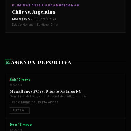
ELIMINATORIAS SUDAMERICANAS
Chile vs. Argentina
Mar 9 junio
20:30 hrs (Chile)
Estadio Nacional · Santiago, Chile
AGENDA DEPORTIVA
Sáb 17 mayo
15:00 hrs
Magallanes FC vs. Puerto Natales FC
Semifinal del Regional Austral de Fútbol — IDA
Estadio Municipal, Punta Arenas
FÚTBOL
Dom 18 mayo
10:00 hrs