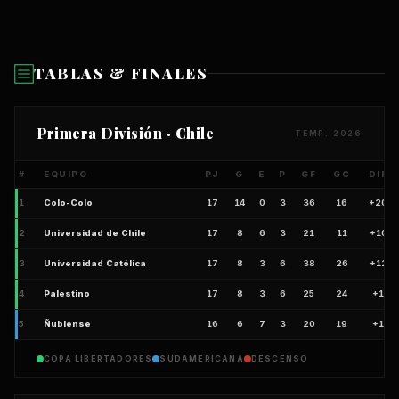
TABLAS & FINALES
Primera División · Chile
TEMP. 2026
#
EQUIPO
PJ
G
E
P
GF
GC
DIF
1
Colo-Colo
17
14
0
3
36
16
+20
2
Universidad de Chile
17
8
6
3
21
11
+10
3
Universidad Católica
17
8
3
6
38
26
+12
4
Palestino
17
8
3
6
25
24
+1
5
Ñublense
16
6
7
3
20
19
+1
COPA LIBERTADORES
SUDAMERICANA
DESCENSO