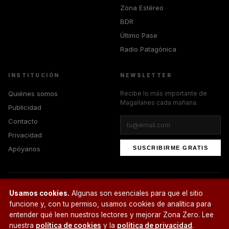
Zona Estéreo
BDR
Último Pase
Radio Patagónica
INSTITUCIÓN
NEWSLETTER
Quiénes somos
Recibe lo más importante de
Magallanes cada mañana.
Publicidad
Contacto
Privacidad
Apóyanos
SUSCRIBIRME GRATIS
Usamos cookies.
Algunas son esenciales para que el sitio
© 2026 Zona Zero Media. Todos los derechos reservados.
¿Un café?
funcione y, con tu permiso, usamos cookies de analítica para
entender qué leen nuestros lectores y mejorar Zona Zero. Lee
nuestra
política de cookies
y la
política de privacidad
.