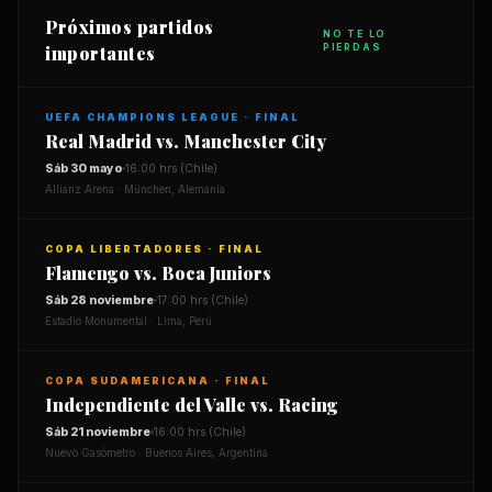
Próximos partidos
NO TE LO
importantes
PIERDAS
UEFA CHAMPIONS LEAGUE · FINAL
Real Madrid vs. Manchester City
Sáb 30 mayo
16:00 hrs (Chile)
Allianz Arena · München, Alemania
COPA LIBERTADORES · FINAL
Flamengo vs. Boca Juniors
Sáb 28 noviembre
17:00 hrs (Chile)
Estadio Monumental · Lima, Perú
COPA SUDAMERICANA · FINAL
Independiente del Valle vs. Racing
Sáb 21 noviembre
16:00 hrs (Chile)
Nuevo Gasómetro · Buenos Aires, Argentina