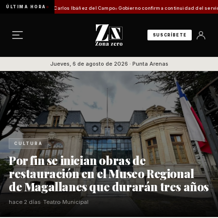
ÚLTIMA HORA
l Aeropuerto Carlos Ibáñez del Campo
Gobierno confirma continuidad del servicio marít
SUSCRÍBETE
Jueves, 6 de agosto de 2026 · Punta Arenas
CULTURA
Por fin se inician obras de
restauración en el Museo Regional
de Magallanes que durarán tres años
hace 2 días
Teatro Municipal