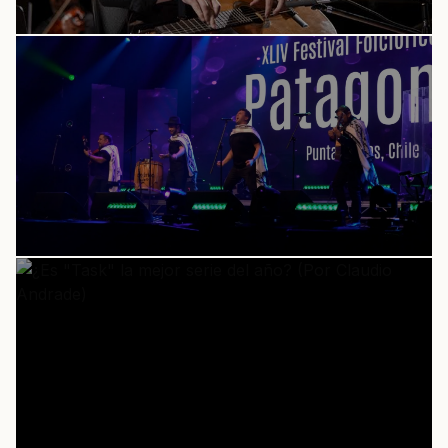
CULTURA
Festival Folclórico en la Patagonia 2026:
Comienza a tomar forma la parrilla artística
para el escenario Alfonso "Cocho" Cárcamo
Cultura · 17/07/2026
CULTURA
Festival en la Patagonia enfrenta acción judicial
a semanas de su realización: Licitación está
bajo la lupa de los tribunales
Cultura · 25/06/2026