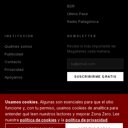
BDR
Último Pase
Radio Patagónica
INSTITUCIÓN
NEWSLETTER
Quiénes somos
Recibe lo más importante de
Magallanes cada mañana.
Publicidad
Contacto
Privacidad
Apóyanos
SUSCRIBIRME GRATIS
Usamos cookies.
Algunas son esenciales para que el sitio
© 2026 Zona Zero Media. Todos los derechos reservados.
¿Un café?
funcione y, con tu permiso, usamos cookies de analítica para
entender qué leen nuestros lectores y mejorar Zona Zero. Lee
nuestra
política de cookies
y la
política de privacidad
.