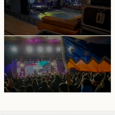
Ñandú en el Festival Folclórico en la Patagonia
Cultura · hace 4 días
CULTURA
Afinan los últimos detalles para la XLV versión
del Festival Folclórico en la Patagonia
Cultura · 28/07/2026
CULTURA
La épica del Festival Folklórico en la Patagonia:
Un camino de piedras, mística y hermandad