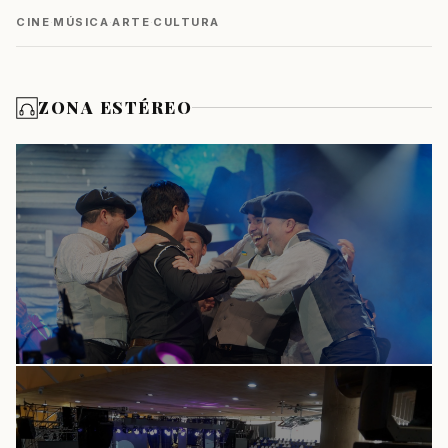
CINE
·
MÚSICA
·
ARTE
·
CULTURA
ZONA ESTÉREO
CULTURA
La fiesta tuvo a sus ganadores: Patricio
González y Los Navegantes se alzan con el