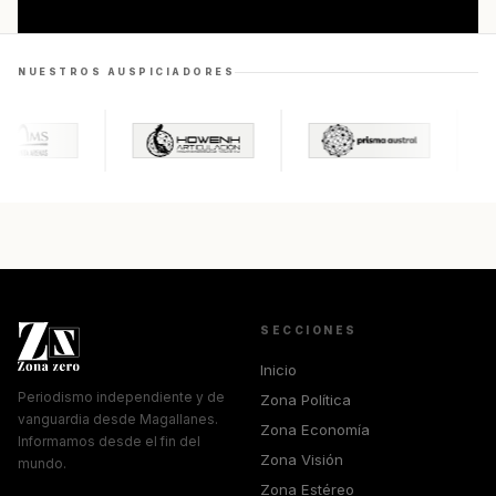
CULTURA
NUESTROS AUSPICIADORES
¿Es "Task" la mejor serie del año? (Por Claudio
Andrade)
Cultura · 07/10/2025
SECCIONES
Inicio
Periodismo independiente y de
Zona Política
vanguardia desde Magallanes.
Zona Economía
Informamos desde el fin del
Zona Visión
mundo.
Zona Estéreo