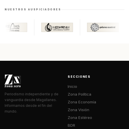
NUESTROS AUSPICIADORES
SECCIONES
Inicio
Zona Política
Periodismo independiente y de
vanguardia desde Magallanes.
Zona Economía
Informamos desde el fin del
Zona Visión
mundo.
Zona Estéreo
BDR