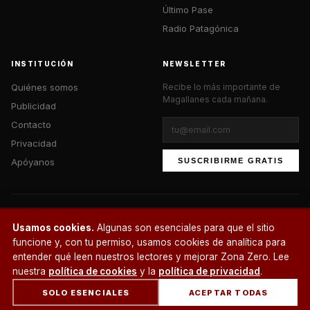
Último Pase
Radio Patagónica
INSTITUCIÓN
NEWSLETTER
Quiénes somos
Recibe lo más importante de
Magallanes cada mañana.
Publicidad
Contacto
Privacidad
Apóyanos
SUSCRIBIRME GRATIS
© 2026 Zona Zero Media. Todos los derechos reservados.
Usamos cookies.
Algunas son esenciales para que el sitio
¿Un café?
funcione y, con tu permiso, usamos cookies de analítica para
entender qué leen nuestros lectores y mejorar Zona Zero. Lee
nuestra
política de cookies
y la
política de privacidad
.
SOLO ESENCIALES
ACEPTAR TODAS
INICIO
SECCIONES
BUSCAR
CUENTA