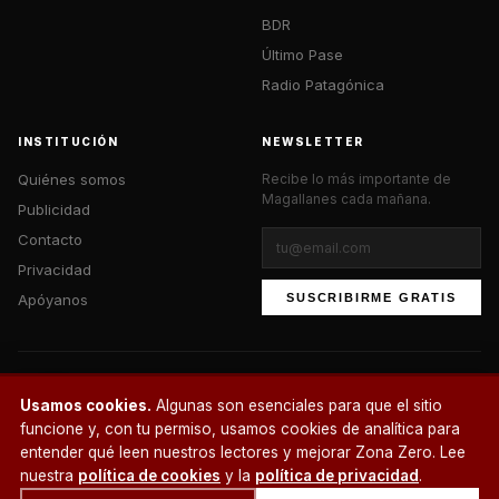
BDR
Último Pase
Radio Patagónica
INSTITUCIÓN
NEWSLETTER
Quiénes somos
Recibe lo más importante de
Magallanes cada mañana.
Publicidad
Contacto
Privacidad
Apóyanos
SUSCRIBIRME GRATIS
© 2026 Zona Zero Media. Todos los derechos reservados.
Usamos cookies.
Algunas son esenciales para que el sitio
¿Un café?
funcione y, con tu permiso, usamos cookies de analítica para
entender qué leen nuestros lectores y mejorar Zona Zero. Lee
nuestra
política de cookies
y la
política de privacidad
.