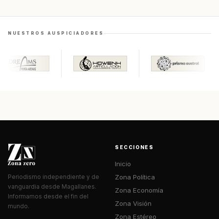
NUESTROS AUSPICIADORES
SECCIONES
Inicio
Zona Política
Periodismo independiente y de
vanguardia desde Magallanes.
Zona Economía
Informamos desde el fin del
Zona Visión
mundo.
Zona Estéreo