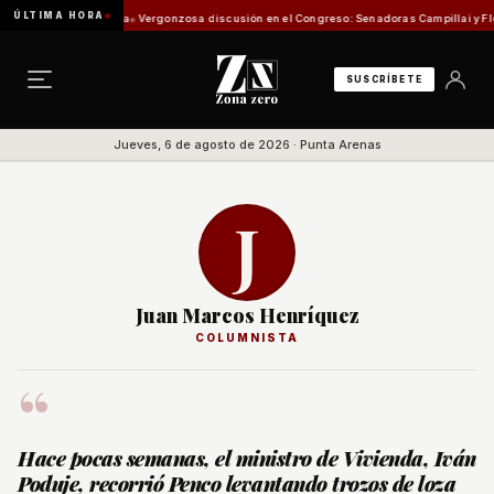
ÚLTIMA HORA
isión de Pesca
Vergonzosa discusión en el Congreso: Senadoras Campillai y Flores se en
SUSCRÍBETE
Jueves, 6 de agosto de 2026 · Punta Arenas
J
Juan Marcos Henríquez
COLUMNISTA
“
Hace pocas semanas, el ministro de Vivienda, Iván
Poduje, recorrió Penco levantando trozos de loza