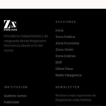
SECCIONES
Inicio
Periodismo independiente y de
Zona Política
vanguardia desde Magallanes.
Zona Economía
Informamos desde el fin del
Zona Visión
mundo.
Zona Estéreo
BDR
Último Pase
Radio Patagónica
INSTITUCIÓN
NEWSLETTER
Quiénes somos
Recibe lo más importante de
Magallanes cada mañana.
Publicidad