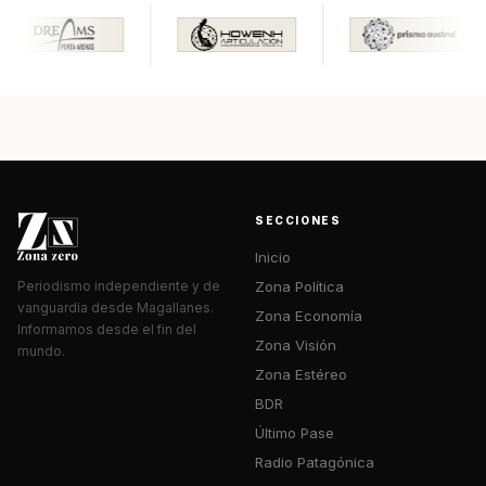
SECCIONES
Inicio
Zona Política
Periodismo independiente y de
vanguardia desde Magallanes.
Zona Economía
Informamos desde el fin del
Zona Visión
mundo.
Zona Estéreo
BDR
Último Pase
Radio Patagónica