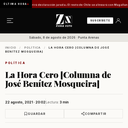
ÚLTIMA HORA
trámite requerirá declaración jurada
El resto de Chile se alineará con Magallanes: confi
SUSCRÍBETE
Sábado, 8 de agosto de 2026 · Punta Arenas
INICIO
/
POLÍTICA
/
LA HORA CERO [COLUMNA DE JOSÉ
BENÍTEZ MOSQUEIRA]
POLÍTICA
La Hora Cero [Columna de
José Benítez Mosqueira]
22 agosto, 2021 · 20:02
Lectura:
3 min
GUARDAR
COMPARTIR