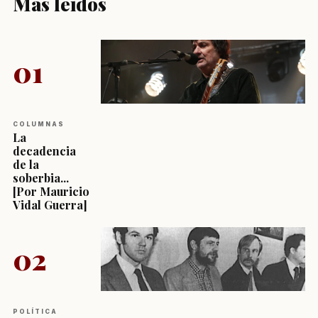
Más leídos
01
COLUMNAS
La
decadencia
de la
soberbia...
[Por Mauricio
Vidal Guerra]
02
POLÍTICA