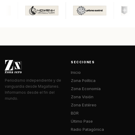
SECCIONES
Inicio
Zona Política
Periodismo independiente y de
vanguardia desde Magallanes.
Zona Economía
Informamos desde el fin del
Zona Visión
mundo.
Zona Estéreo
BDR
Último Pase
Radio Patagónica