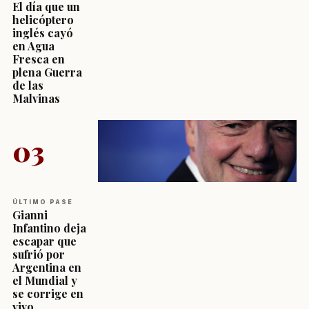
El día que un
helicóptero
inglés cayó
en Agua
Fresca en
plena Guerra
de las
Malvinas
03
ÚLTIMO PASE
Gianni
Infantino deja
escapar que
sufrió por
Argentina en
el Mundial y
se corrige en
vivo