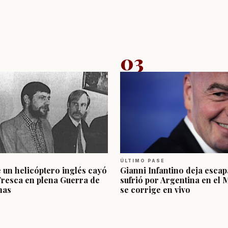
03
ÚLTIMO PASE
e un helicóptero inglés cayó
Gianni Infantino deja escap
Fresca en plena Guerra de
sufrió por Argentina en el 
nas
se corrige en vivo