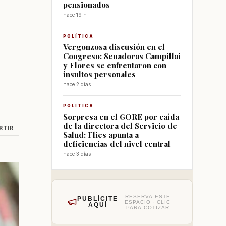
pensionados
hace 19 h
POLÍTICA
Vergonzosa discusión en el
Congreso: Senadoras Campillai
y Flores se enfrentaron con
insultos personales
hace 2 días
POLÍTICA
Sorpresa en el GORE por caída
de la directora del Servicio de
RTIR
Salud: Flies apunta a
deficiencias del nivel central
hace 3 días
RESERVA ESTE
PUBLÍCITE
ESPACIO · CLIC
AQUÍ
PARA COTIZAR