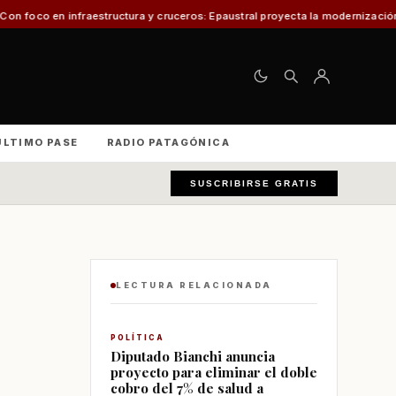
ra y cruceros: Epaustral proyecta la modernización portuaria para el desarr
ÚLTIMO PASE
RADIO PATAGÓNICA
SUSCRIBIRSE GRATIS
LECTURA RELACIONADA
POLÍTICA
Diputado Bianchi anuncia
proyecto para eliminar el doble
cobro del 7% de salud a