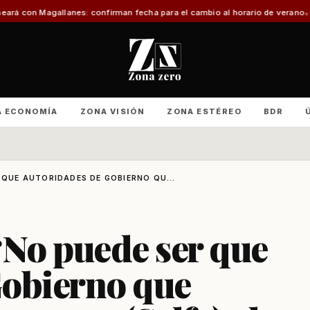
nfirman fecha para el cambio al horario de verano
Con foco en infraestructu
A ECONOMÍA
ZONA VISIÓN
ZONA ESTÉREO
BDR
 QUE AUTORIDADES DE GOBIERNO QU...
“No puede ser que
Gobierno que