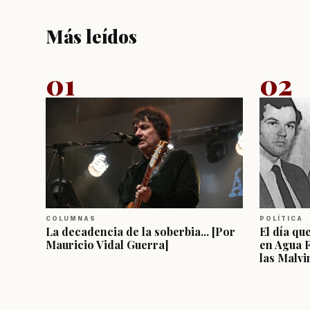
Más leídos
01
02
COLUMNAS
POLÍTICA
La decadencia de la soberbia... [Por
El día qu
Mauricio Vidal Guerra]
en Agua 
las Malvi