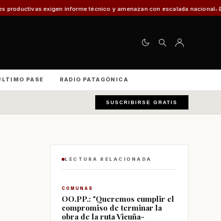
nforme técnico y amenazan con escalada nacional
El 30% de los vehículos 
ÚLTIMO PASE
RADIO PATAGÓNICA
SUSCRIBIRSE GRATIS
LECTURA RELACIONADA
COMUNAS
OO.PP.: "Queremos cumplir el
compromiso de terminar la
obra de la ruta Vicuña-