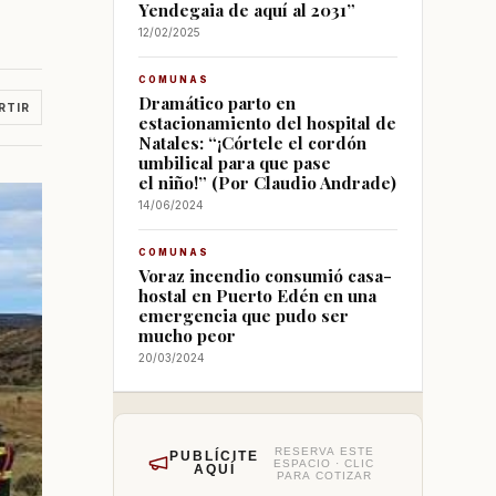
Yendegaia de aquí al 2031”
12/02/2025
COMUNAS
Dramático parto en
RTIR
estacionamiento del hospital de
Natales: “¡Córtele el cordón
umbilical para que pase
el niño!” (Por Claudio Andrade)
14/06/2024
COMUNAS
Voraz incendio consumió casa-
hostal en Puerto Edén en una
emergencia que pudo ser
mucho peor
20/03/2024
RESERVA ESTE
PUBLÍCITE
ESPACIO · CLIC
AQUÍ
PARA COTIZAR