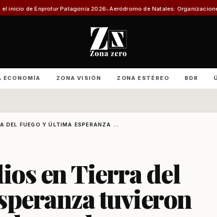
atagonia 2026
Aeródromo de Natales: Organizaciones productivas exigen i
A ECONOMÍA
ZONA VISIÓN
ZONA ESTÉREO
BDR
A DEL FUEGO Y ÚLTIMA ESPERANZA ...
ios en Tierra del
speranza tuvieron