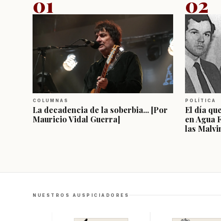
01
02
COLUMNAS
POLÍTICA
La decadencia de la soberbia... [Por
El día qu
Mauricio Vidal Guerra]
en Agua 
las Malvi
NUESTROS AUSPICIADORES