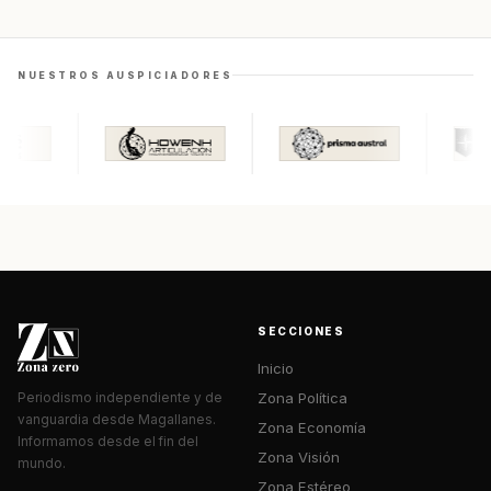
NUESTROS AUSPICIADORES
SECCIONES
Inicio
Zona Política
Periodismo independiente y de
vanguardia desde Magallanes.
Zona Economía
Informamos desde el fin del
Zona Visión
mundo.
Zona Estéreo