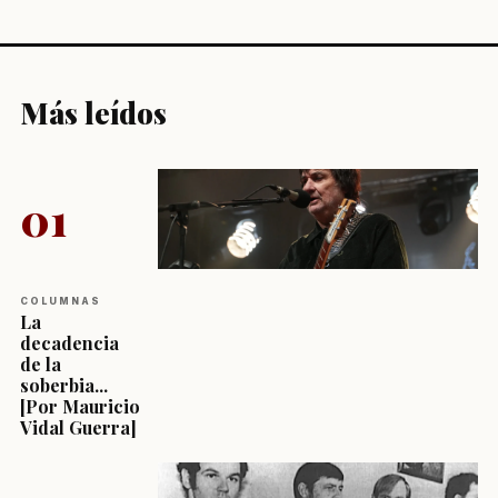
Más leídos
01
COLUMNAS
La
decadencia
de la
soberbia...
[Por Mauricio
Vidal Guerra]