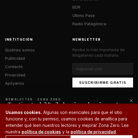
BDR
Último Pase
Radio Patagónica
INSTITUCIÓN
NEWSLETTER
Quiénes somos
Recibe lo más importante de
Magallanes cada mañana.
Publicidad
Contacto
Privacidad
Apóyanos
SUSCRIBIRME GRATIS
×
NEWSLETTER · ZONA ZERO
¿Te está gustando? Recibe lo mejor cada mañana en tu
correo.
© 2026 Zona Zero Media. Todos los derechos reservados.
Usamos cookies.
Algunas son esenciales para que el sitio
¿Un café?
funcione y, con tu permiso, usamos cookies de analítica para
SUSCRIBIRME
entender qué leen nuestros lectores y mejorar Zona Zero. Lee
nuestra
política de cookies
y la
política de privacidad
.