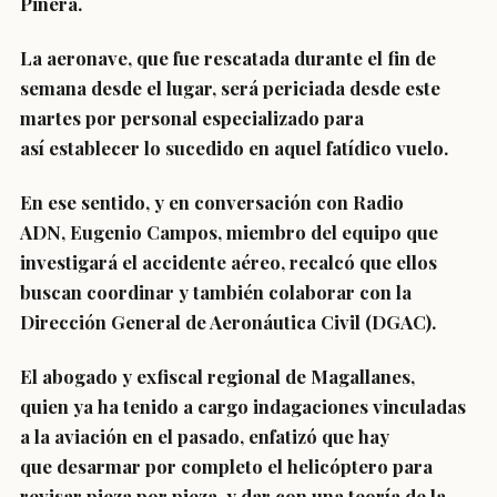
Piñera.
La aeronave, que fue rescatada durante el fin de
semana desde el lugar,
será periciada desde este
martes por personal especializado
para
así
establecer lo sucedido
en aquel fatídico vuelo.
En ese sentido, y en conversación con Radio
ADN,
Eugenio Campos, miembro del equipo que
investigará el accidente aéreo
, recalcó que ellos
buscan
coordinar y también colaborar con la
Dirección General de Aeronáutica Civil
(DGAC).
El abogado y exfiscal regional de Magallanes,
quien
ya ha tenido a cargo indagaciones vinculadas
a la aviación en el pasado
, enfatizó que hay
que
desarmar por completo el helicóptero para
revisar pieza por pieza,
y dar con una teoría de la