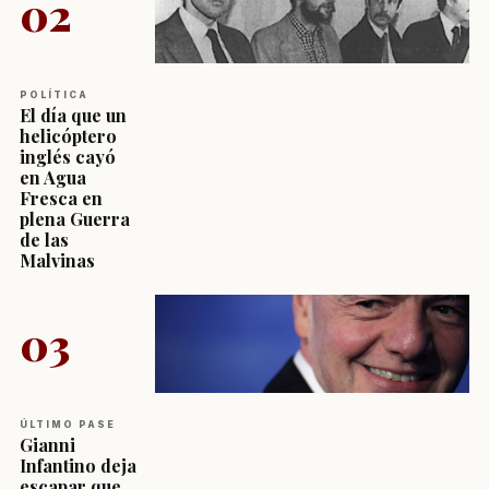
02
POLÍTICA
El día que un
helicóptero
inglés cayó
en Agua
Fresca en
plena Guerra
de las
Malvinas
03
ÚLTIMO PASE
Gianni
Infantino deja
escapar que