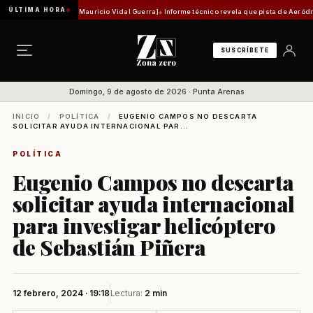
ÚLTIMA HORA
d histórica [Por Mauricio Vidal Guerra]
Informe técnico revela que pista de Aeródromo de 
SUSCRÍBETE
Domingo, 9 de agosto de 2026 · Punta Arenas
INICIO
/
POLÍTICA
/
EUGENIO CAMPOS NO DESCARTA
SOLICITAR AYUDA INTERNACIONAL PAR...
POLÍTICA
Eugenio Campos no descarta
solicitar ayuda internacional
para investigar helicóptero
de Sebastián Piñera
12 febrero, 2024 · 19:18
Lectura:
2 min